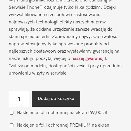
Wymiana głośnika rozmów dla telefonu Samsung w
Serwisie PhoneFix zajmuje tylko kilka godzin*. Dzięki
wykwalifikowanemu zespołowi i zastosowaniu
najnowszych technologii efekty naszych napraw
sprawiają, że oddane urządzenie zawsze wracają do
stanu sprzed usterki. Zapewniamy najwyższą trwałość
napraw, stosujemy tylko sprawdzone produkty od
najlepszych dostawców oraz wystawiamy gwarancję na
nasze usługi (poczytaj więcej o
naszej gwarancji
).
*zależy od modelu, dostepności części i przy uprzednim
umówieniu wizyty w serwisie
ilość
Dodaj do koszyka
Wymiana
głośnika
Naklejenie folii ochronnej na ekran
(69,00 zł)
rozmów
Naklejenie folii ochronnej PREMIUM na ekran
Samsung