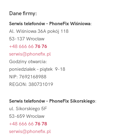
Footer
Dane firmy:
Serwis telefonów – PhoneFix Wiśniowa
:
Al. Wiśniowa 36A pokój 118
53-137 Wrocław
+48 666 66
76 76
serwis@phonefix.pl
Godziny otwarcia:
poniedziałek – piątek 9-18
NIP: 7692168988
REGON: 380731019
Serwis telefonów – PhoneFix Sikorskiego
:
ul. Sikorskiego 5F
53-659 Wrocław
+48 666 66
76 78
serwis@phonefix.pl