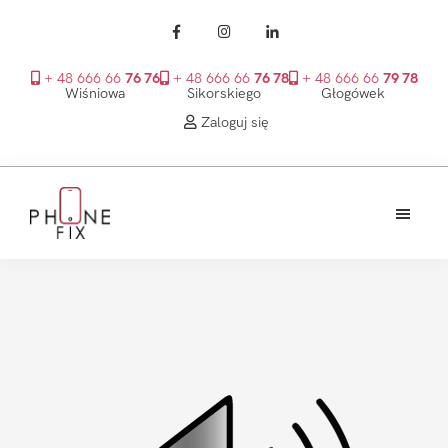
+ 48 666 66
76 76
+ 48 666 66
76 78
+ 48 666 66
79 78
Wiśniowa
Sikorskiego
Głogówek
Zaloguj się
Przejdź
Przejdź
Przejdź
do
do
do
treści
głównego
stopki
PhoneFix
paska
bocznego