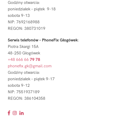
Godziny otwarcia:
poniedziałek – piątek 9-18
sobota 9-13
NIP: 7692168988
REGON: 380731019
Serwis telefonów – PhoneFix Głogówek
:
Piotra Skargi 15A
48-250 Głogówek
+48 666 66
79 78
phonefix.gk@gmail.com
Godziny otwarcia:
poniedziałek – piątek 9-17
sobota 9-12
NIP: 7551937189
REGON: 386104358