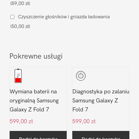
(89,00 zł)
Galaxy
Z
Czyszczenie głośników i gniazda ładowania
Fold
(50,00 zł)
7
Pokrewne usługi
Wymiana baterii na
Diagnostyka po zalaniu
oryginalną Samsung
Samsung Galaxy Z
Galaxy Z Fold 7
Fold 7
599,00
zł
599,00
zł