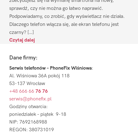
zdecydujesz się na wymianę smartfona na nowy,
sprawdź, czy nie można go łatwo naprawić.
Podpowiadamy, co zrobić, gdy wyświetlacz nie działa.
Dlaczego telefon włącza się, ale ekran telefonu jest
czarny? […]
Czytaj dalej
Footer
Dane firmy:
Serwis telefonów – PhoneFix Wiśniowa
:
Al. Wiśniowa 36A pokój 118
53-137 Wrocław
+48 666 66
76 76
serwis@phonefix.pl
Godziny otwarcia:
poniedziałek – piątek 9-18
NIP: 7692168988
REGON: 380731019