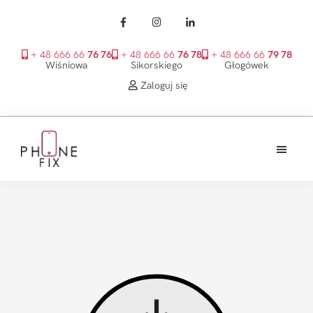
+ 48 666 66
76 76
+ 48 666 66
76 78
+ 48 666 66
79 78
Wiśniowa
Sikorskiego
Głogówek
Zaloguj się
Przejdź
Przejdź
Przejdź
do
do
do
treści
głównego
stopki
PhoneFix
paska
bocznego