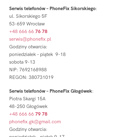
Serwis telefonów – PhoneFix Sikorskiego
:
ul. Sikorskiego 5F
53-659 Wrocław
+48 666 66
76 78
serwis@phonefix.pl
Godziny otwarcia:
poniedziałek – piątek 9-18
sobota 9-13
NIP: 7692168988
REGON: 380731019
Serwis telefonów – PhoneFix Głogówek
:
Piotra Skargi 15A
48-250 Głogówek
+48 666 66
79 78
phonefix.gk@gmail.com
Godziny otwarcia: