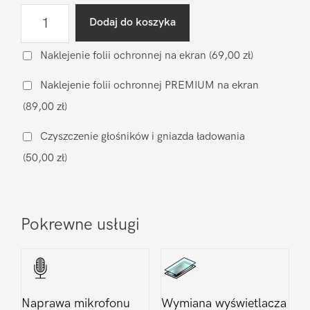
ilość
Dodaj do koszyka
Wgranie
oprogramowania
Naklejenie folii ochronnej na ekran
(69,00 zł)
Samsung
Naklejenie folii ochronnej PREMIUM na ekran
Galaxy
(89,00 zł)
Z
Fold
Czyszczenie głośników i gniazda ładowania
7
(50,00 zł)
Pokrewne usługi
Naprawa mikrofonu
Wymiana wyświetlacza