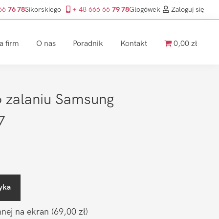
 66
76 78
Sikorskiego
+ 48 666 66
79 78
Głogówek
Zaloguj się
a firm
O nas
Poradnik
Kontakt
0,00 zł
o zalaniu Samsung
7
yka
nnej na ekran
(69,00 zł)