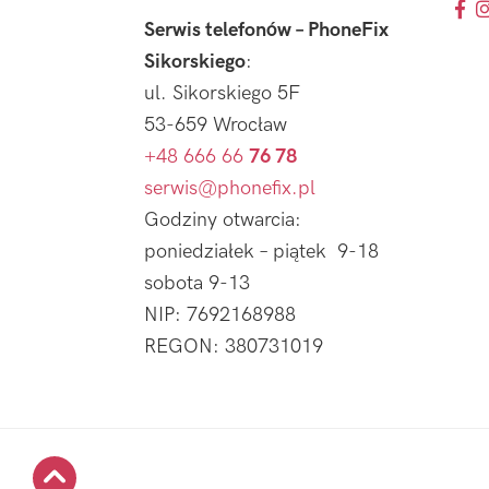
Serwis telefonów – PhoneFix
Sikorskiego
:
ul. Sikorskiego 5F
53-659 Wrocław
+48 666 66
76 78
serwis@phonefix.pl
Godziny otwarcia:
poniedziałek – piątek 9-18
sobota 9-13
NIP: 7692168988
REGON: 380731019