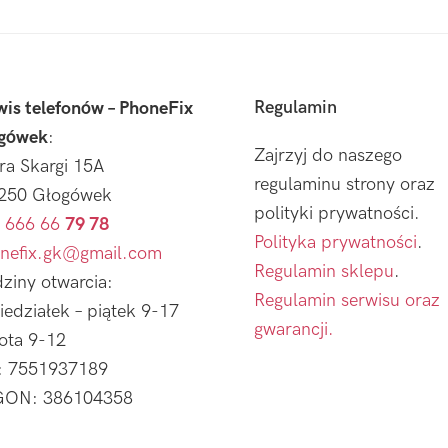
Regulamin
wis telefonów – PhoneFix
gówek
:
Zajrzyj do naszego
tra Skargi 15A
regulaminu strony oraz
250 Głogówek
polityki prywatności.
 666 66
79 78
Polityka prywatności
.
nefix.gk@gmail.com
Regulamin sklepu
.
ziny otwarcia:
Regulamin serwisu oraz
iedziałek – piątek 9-17
gwarancji.
ota 9-12
: 7551937189
ON: 386104358