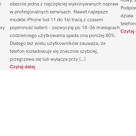
nowy, 
i:
obecnie jedna z najczęściej wykonywanych napraw
Podpow
w profesjonalnych serwisach. Nawet najlepsze
działa.
modele iPhone (od 11 do 16) tracą z czasem
telefon
axy
pojemność baterii – zazwyczaj po 18–36 miesiącach
Czytaj 
codziennego użytkowania spada ona poniżej 80%.
Dlatego też wielu użytkowników zauważa, że
telefon rozładowuje się znacznie szybciej,
przegrzewa się lub wyłącza przy […]
Czytaj dalej