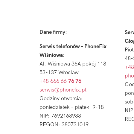
Footer
Dane firmy:
Ser
Gło
Serwis telefonów – PhoneFix
Pio
Wiśniowa
:
48-
Al. Wiśniowa 36A pokój 118
+48
53-137 Wrocław
pho
+48 666 66
76 76
God
serwis@phonefix.pl
pon
Godziny otwarcia:
sob
poniedziałek – piątek 9-18
NIP
NIP: 7692168988
REG
REGON: 380731019