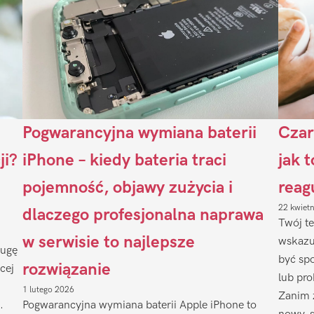
Pogwarancyjna wymiana baterii
Czar
ji?
iPhone – kiedy bateria traci
jak 
pojemność, objawy zużycia i
reag
22 kwiet
dlaczego profesjonalna naprawa
Twój te
w serwisie to najlepsze
wskazu
ługę
być sp
rozwiązanie
cej
lub pr
1 lutego 2026
Zanim 
.
Pogwarancyjna wymiana baterii Apple iPhone to