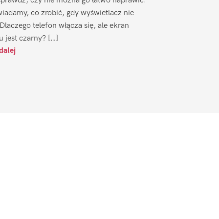
sprawdź, czy nie można go łatwo naprawić.
iadamy, co zrobić, gdy wyświetlacz nie
 Dlaczego telefon włącza się, ale ekran
u jest czarny? […]
dalej