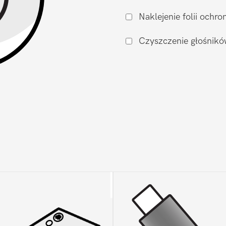
zalaniu
Naklejenie folii och
Samsung
Galaxy
Czyszczenie głośnikó
Z
Fold
7