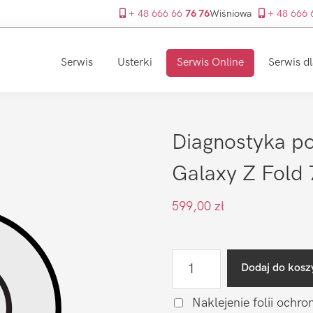
+ 48 666 66
76 76
Wiśniowa
+ 48 666
Serwis
Usterki
Serwis Online
Serwis dl
Diagnostyka p
Galaxy Z Fold 
599,00
zł
ilość
Dodaj do kosz
Diagnostyka
po
Naklejenie folii ochro