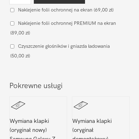
Wymiana
baterii
Naklejenie folii ochronnej na ekran
(69,00 zł)
na
Naklejenie folii ochronnej PREMIUM na ekran
oryginalną
(89,00 zł)
Samsung
Galaxy
Czyszczenie głośników i gniazda ładowania
Z
(50,00 zł)
Fold
6
Pokrewne usługi
Wymiana klapki
Wymiana klapki
(oryginał nowy)
(oryginał