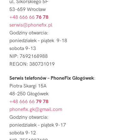
ul. Sikorskiego 5F
53-659 Wrocław
+48 666 66
76 78
serwis@phonefix.pl
Godziny otwarcia:
poniedziałek – piątek 9-18
sobota 9-13
NIP: 7692168988
REGON: 380731019
Serwis telefonów – PhoneFix Głogówek
:
Piotra Skargi 15A
48-250 Głogówek
+48 666 66
79 78
phonefix.gk@gmail.com
Godziny otwarcia:
poniedziałek – piątek 9-17
sobota 9-12