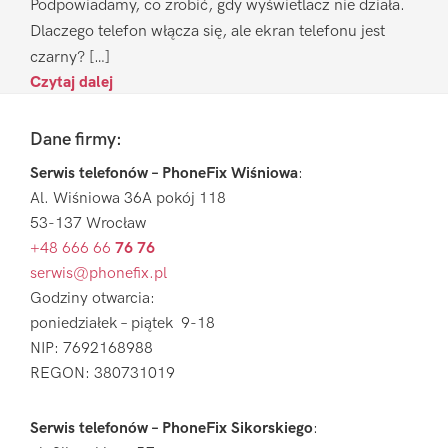
Podpowiadamy, co zrobić, gdy wyświetlacz nie działa.
Dlaczego telefon włącza się, ale ekran telefonu jest
czarny? […]
Czytaj dalej
Footer
Dane firmy:
Serwis telefonów – PhoneFix Wiśniowa
:
Al. Wiśniowa 36A pokój 118
53-137 Wrocław
+48 666 66
76 76
serwis@phonefix.pl
Godziny otwarcia:
poniedziałek – piątek 9-18
NIP: 7692168988
REGON: 380731019
Serwis telefonów – PhoneFix Sikorskiego
: