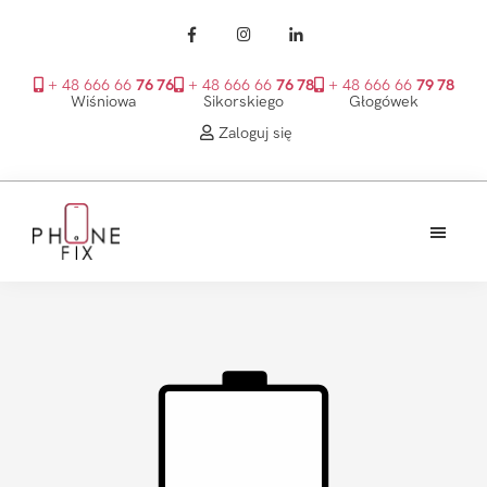
+ 48 666 66
76 76
+ 48 666 66
76 78
+ 48 666 66
79 78
Wiśniowa
Sikorskiego
Głogówek
Zaloguj się
Przejdź
Przejdź
Przejdź
do
do
do
treści
głównego
stopki
PhoneFix
paska
bocznego