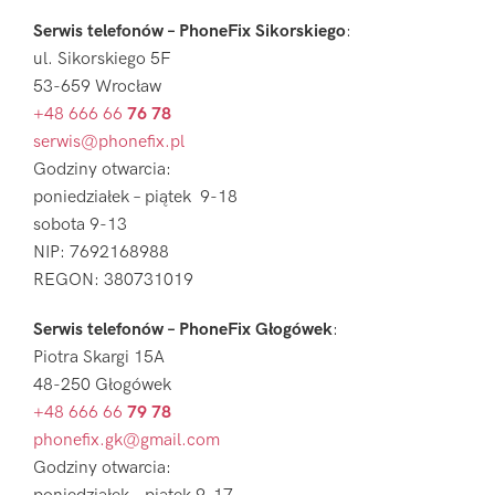
Serwis telefonów – PhoneFix Sikorskiego
:
ul. Sikorskiego 5F
53-659 Wrocław
+48 666 66
76 78
serwis@phonefix.pl
Godziny otwarcia:
poniedziałek – piątek 9-18
sobota 9-13
NIP: 7692168988
REGON: 380731019
Serwis telefonów – PhoneFix Głogówek
:
Piotra Skargi 15A
48-250 Głogówek
+48 666 66
79 78
phonefix.gk@gmail.com
Godziny otwarcia: