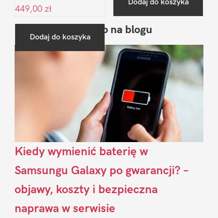
Dodaj do koszyka
449,00
zł
Ostatnio na blogu
Pierwszy
Dodaj do koszyka
Sidebar
Kiedy wymienić baterię w
Samsungu Galaxy po gwarancji? –
objawy, koszty i bezpieczna
naprawa w serwisie