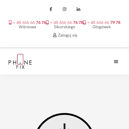
+ 48 666 66
76 76
+ 48 666 66
76 78
+ 48 666 66
79 78
Wiśniowa
Sikorskiego
Głogówek
Zaloguj się
Przejdź
Przejdź
Przejdź
do
do
do
treści
głównego
stopki
PhoneFix
paska
bocznego