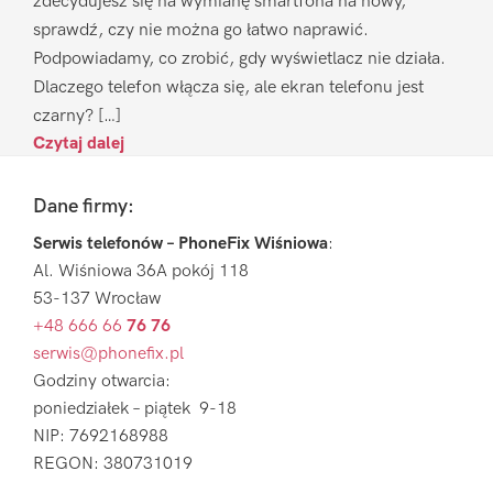
zdecydujesz się na wymianę smartfona na nowy,
sprawdź, czy nie można go łatwo naprawić.
Podpowiadamy, co zrobić, gdy wyświetlacz nie działa.
Dlaczego telefon włącza się, ale ekran telefonu jest
czarny? […]
Czytaj dalej
Footer
Dane firmy:
Serwis telefonów – PhoneFix Wiśniowa
:
Al. Wiśniowa 36A pokój 118
53-137 Wrocław
+48 666 66
76 76
serwis@phonefix.pl
Godziny otwarcia:
poniedziałek – piątek 9-18
NIP: 7692168988
REGON: 380731019