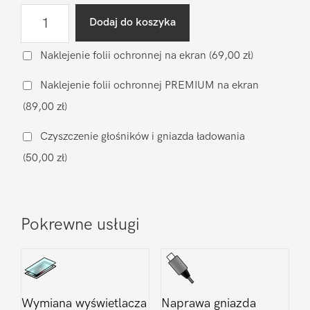
ilość
Dodaj do koszyka
Diagnostyka
po
Naklejenie folii ochronnej na ekran
(69,00 zł)
zalaniu
Naklejenie folii ochronnej PREMIUM na ekran
Samsung
(89,00 zł)
Galaxy
Z
Czyszczenie głośników i gniazda ładowania
Fold
(50,00 zł)
6
Pokrewne usługi
Wymiana wyświetlacza
Naprawa gniazda