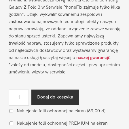
Wymiana wyświetlacza (oryginał) dla telefonu Samsung
Galaxy Z Fold 3 w Serwisie PhoneFix zajmuje tylko kilka
godzin*. Dzięki wykwalifikowanemu zespołowi i
zastosowaniu najnowszych technologii efekty naszych
napraw sprawiają, że oddane urządzenie zawsze wracają
do stanu sprzed usterki. Zapewniamy najwyższą
trwałość napraw, stosujemy tylko sprawdzone produkty
od najlepszych dostawców oraz wystawiamy gwarancję
na nasze usługi (poczytaj więcej o
naszej gwarancji
).
*zależy od modelu, dostepności części i przy uprzednim
umówieniu wizyty w serwisie
ilość
Dodaj do koszyka
Wymiana
wyświetlacza
Naklejenie folii ochronnej na ekran
(69,00 zł)
Samsung
Naklejenie folii ochronnej PREMIUM na ekran
Galaxy