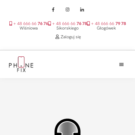
+ 48 666 66
76 76
+ 48 666 66
76 78
+ 48 666 66
79 78
Wiśniowa
Sikorskiego
Głogówek
Zaloguj się
Przejdź
Przejdź
Przejdź
do
do
do
treści
głównego
stopki
PhoneFix
paska
bocznego