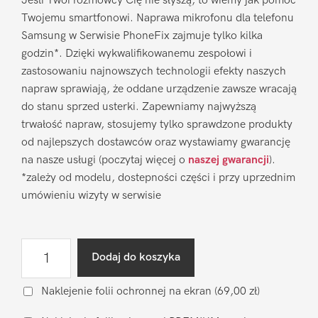
Jeśli Twoi rozmówcy Cię nie słyszą, to wiemy jak pomóc
Twojemu smartfonowi. Naprawa mikrofonu dla telefonu
Samsung w Serwisie PhoneFix zajmuje tylko kilka
godzin*. Dzięki wykwalifikowanemu zespołowi i
zastosowaniu najnowszych technologii efekty naszych
napraw sprawiają, że oddane urządzenie zawsze wracają
do stanu sprzed usterki. Zapewniamy najwyższą
trwałość napraw, stosujemy tylko sprawdzone produkty
od najlepszych dostawców oraz wystawiamy gwarancję
na nasze usługi (poczytaj więcej o
naszej gwarancji
).
*zależy od modelu, dostepności części i przy uprzednim
umówieniu wizyty w serwisie
ilość
Dodaj do koszyka
Naprawa
mikrofonu
Naklejenie folii ochronnej na ekran
(69,00 zł)
Samsung