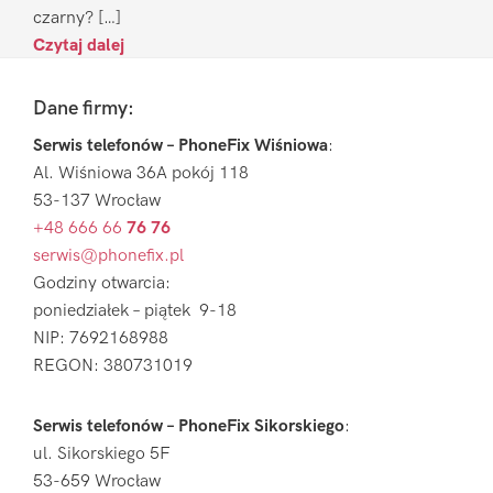
czarny? […]
Czytaj dalej
Footer
Dane firmy:
Serwis telefonów – PhoneFix Wiśniowa
:
Al. Wiśniowa 36A pokój 118
53-137 Wrocław
+48 666 66
76 76
serwis@phonefix.pl
Godziny otwarcia:
poniedziałek – piątek 9-18
NIP: 7692168988
REGON: 380731019
Serwis telefonów – PhoneFix Sikorskiego
:
ul. Sikorskiego 5F
53-659 Wrocław