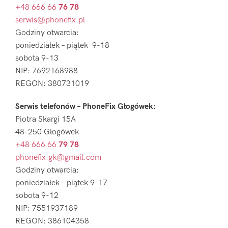
+48 666 66
76 78
serwis@phonefix.pl
Godziny otwarcia:
poniedziałek – piątek 9-18
sobota 9-13
NIP: 7692168988
REGON: 380731019
Serwis telefonów – PhoneFix Głogówek
:
Piotra Skargi 15A
48-250 Głogówek
+48 666 66
79 78
phonefix.gk@gmail.com
Godziny otwarcia:
poniedziałek – piątek 9-17
sobota 9-12
NIP: 7551937189
REGON: 386104358