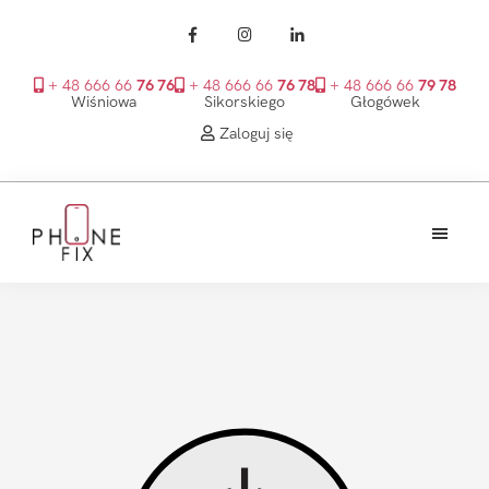
+ 48 666 66
76 76
+ 48 666 66
76 78
+ 48 666 66
79 78
Wiśniowa
Sikorskiego
Głogówek
Zaloguj się
Przejdź
Przejdź
Przejdź
do
do
do
treści
głównego
stopki
PhoneFix
paska
bocznego