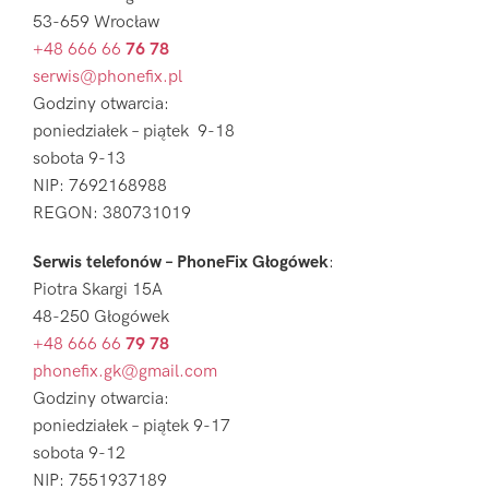
53-659 Wrocław
+48 666 66
76 78
serwis@phonefix.pl
Godziny otwarcia:
poniedziałek – piątek 9-18
sobota 9-13
NIP: 7692168988
REGON: 380731019
Serwis telefonów – PhoneFix Głogówek
:
Piotra Skargi 15A
48-250 Głogówek
+48 666 66
79 78
phonefix.gk@gmail.com
Godziny otwarcia:
poniedziałek – piątek 9-17
sobota 9-12
NIP: 7551937189