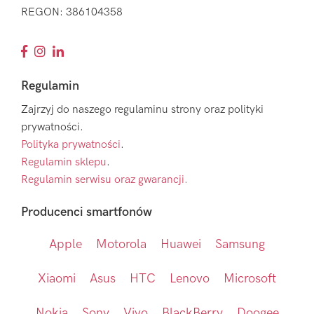
REGON: 386104358
Regulamin
Zajrzyj do naszego regulaminu strony oraz polityki
prywatności.
Polityka prywatności
.
Regulamin sklepu
.
Regulamin serwisu oraz gwarancji.
Producenci smartfonów
Apple
Motorola
Huawei
Samsung
Xiaomi
Asus
HTC
Lenovo
Microsoft
Nokia
Sony
Vivo
BlackBerry
Doogee