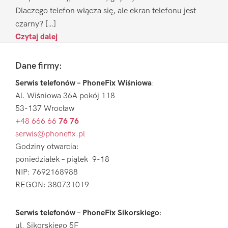
Dlaczego telefon włącza się, ale ekran telefonu jest
czarny? […]
Czytaj dalej
Footer
Dane firmy:
Serwis telefonów – PhoneFix Wiśniowa
:
Al. Wiśniowa 36A pokój 118
53-137 Wrocław
+48 666 66
76 76
serwis@phonefix.pl
Godziny otwarcia:
poniedziałek – piątek 9-18
NIP: 7692168988
REGON: 380731019
Serwis telefonów – PhoneFix Sikorskiego
:
ul. Sikorskiego 5F