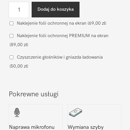
ilość
Dodaj do koszyka
Diagnostyka
po
Naklejenie folii ochronnej na ekran
(69,00 zł)
zalaniu
Naklejenie folii ochronnej PREMIUM na ekran
Samsung
(89,00 zł)
Galaxy
S4
Czyszczenie głośników i gniazda ładowania
(50,00 zł)
Pokrewne usługi
Naprawa mikrofonu
Wymiana szyby