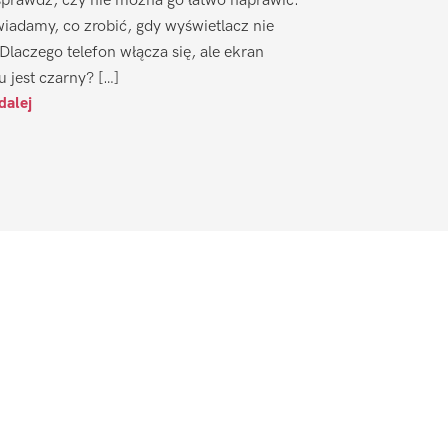
sprawdź, czy nie można go łatwo naprawić.
iadamy, co zrobić, gdy wyświetlacz nie
 Dlaczego telefon włącza się, ale ekran
u jest czarny? […]
dalej