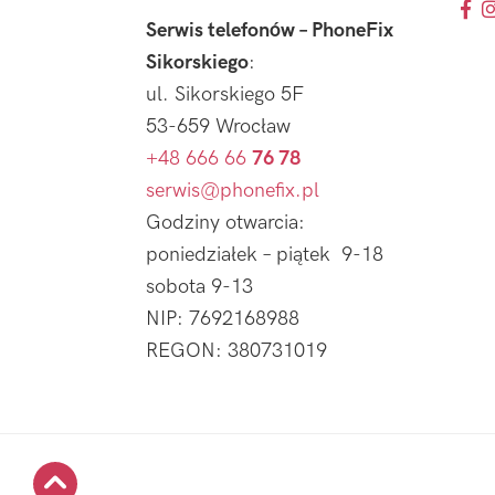
Serwis telefonów – PhoneFix
Sikorskiego
:
ul. Sikorskiego 5F
53-659 Wrocław
+48 666 66
76 78
serwis@phonefix.pl
Godziny otwarcia:
poniedziałek – piątek 9-18
sobota 9-13
NIP: 7692168988
REGON: 380731019