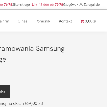
 66
76 78
Sikorskiego
+ 48 666 66
79 78
Głogówek
Zaloguj się
a firm
O nas
Poradnik
Kontakt
0,00 zł
gramowania Samsung
ge
yka
nnej na ekran
(69,00 zł)