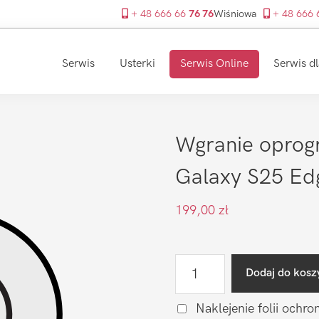
+ 48 666 66
76 76
Wiśniowa
+ 48 666
Serwis
Usterki
Serwis Online
Serwis dl
Wgranie opro
Galaxy S25 Ed
199,00
zł
ilość
Dodaj do kosz
Wgranie
oprogramowania
Naklejenie folii ochro