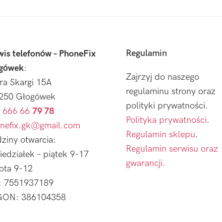
Regulamin
wis telefonów – PhoneFix
gówek
:
Zajrzyj do naszego
tra Skargi 15A
regulaminu strony oraz
250 Głogówek
polityki prywatności.
 666 66
79 78
Polityka prywatności
.
nefix.gk@gmail.com
Regulamin sklepu
.
ziny otwarcia:
Regulamin serwisu oraz
iedziałek – piątek 9-17
gwarancji.
ota 9-12
: 7551937189
ON: 386104358