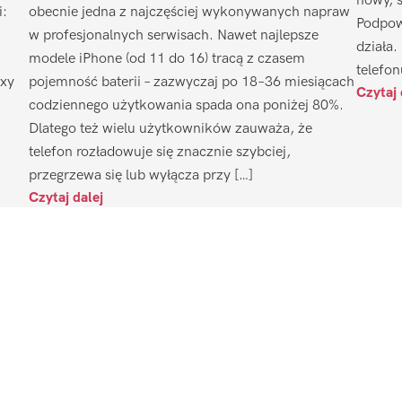
nowy, 
i:
obecnie jedna z najczęściej wykonywanych napraw
Podpow
w profesjonalnych serwisach. Nawet najlepsze
działa.
modele iPhone (od 11 do 16) tracą z czasem
telefon
axy
pojemność baterii – zazwyczaj po 18–36 miesiącach
Czytaj 
codziennego użytkowania spada ona poniżej 80%.
Dlatego też wielu użytkowników zauważa, że
telefon rozładowuje się znacznie szybciej,
przegrzewa się lub wyłącza przy […]
Czytaj dalej