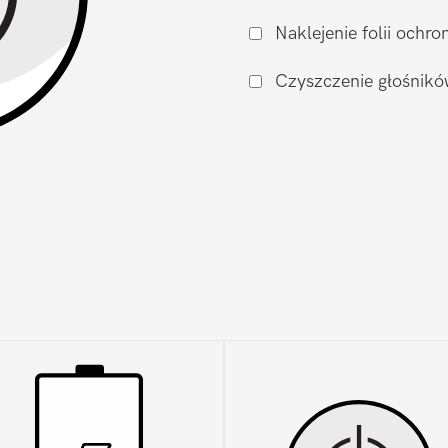
Samsung
Naklejenie folii och
Galaxy
S25
Czyszczenie głośnikó
Edge