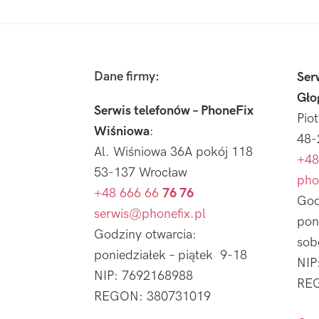
Footer
Dane firmy:
Ser
Gło
Serwis telefonów – PhoneFix
Pio
Wiśniowa
:
48-
Al. Wiśniowa 36A pokój 118
+48
53-137 Wrocław
pho
+48 666 66
76 76
God
serwis@phonefix.pl
pon
Godziny otwarcia:
sob
poniedziałek – piątek 9-18
NIP
NIP: 7692168988
REG
REGON: 380731019