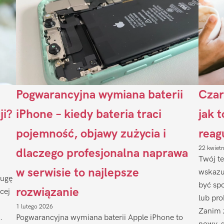
Pogwarancyjna wymiana baterii
Czar
ji?
iPhone – kiedy bateria traci
jak 
pojemność, objawy zużycia i
reag
22 kwiet
dlaczego profesjonalna naprawa
Twój te
w serwisie to najlepsze
wskazu
ługę
być sp
rozwiązanie
cej
lub pr
1 lutego 2026
Zanim 
.
Pogwarancyjna wymiana baterii Apple iPhone to