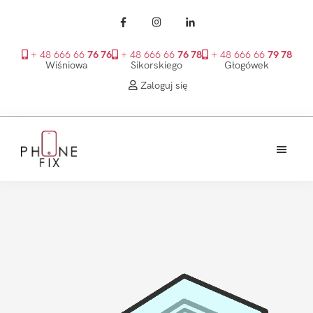
+ 48 666 66
76 76
+ 48 666 66
76 78
+ 48 666 66
79 78
Wiśniowa
Sikorskiego
Głogówek
Zaloguj się
Przejdź
Przejdź
Przejdź
do
do
do
treści
głównego
stopki
PhoneFix
paska
bocznego