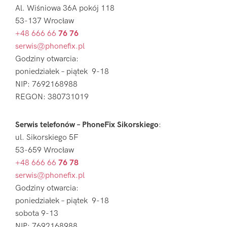
Al. Wiśniowa 36A pokój 118
53-137 Wrocław
+48 666 66
76 76
serwis@phonefix.pl
Godziny otwarcia:
poniedziałek – piątek 9-18
NIP: 7692168988
REGON: 380731019
Serwis telefonów – PhoneFix Sikorskiego
:
ul. Sikorskiego 5F
53-659 Wrocław
+48 666 66
76 78
serwis@phonefix.pl
Godziny otwarcia:
poniedziałek – piątek 9-18
sobota 9-13
NIP: 7692168988