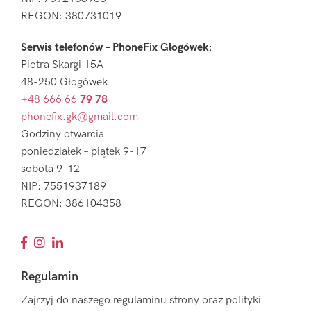
REGON: 380731019
Serwis telefonów – PhoneFix Głogówek
:
Piotra Skargi 15A
48-250 Głogówek
+48 666 66
79 78
phonefix.gk@gmail.com
Godziny otwarcia:
poniedziałek – piątek 9-17
sobota 9-12
NIP: 7551937189
REGON: 386104358
Regulamin
Zajrzyj do naszego regulaminu strony oraz polityki