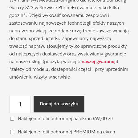
Wymiana wyświetlacza (oryginał) dla telefonu Samsung
Galaxy S23 w Serwisie PhoneFix zajmuje tylko kilka
godzin*. Dzięki wykwalifikowanemu zespołowi i
zastosowaniu najnowszych technologii efekty naszych
napraw sprawiają, że oddane urządzenie zawsze wracają
do stanu sprzed usterki. Zapewniamy najwyższą
trwałość napraw, stosujemy tylko sprawdzone produkty
od najlepszych dostawców oraz wystawiamy gwarancję
na nasze usługi (poczytaj więcej o
naszej gwarancji
).
*zależy od modelu, dostepności części i przy uprzednim
umówieniu wizyty w serwisie
ilość
Dodaj do koszyka
Wymiana
wyświetlacza
Naklejenie folii ochronnej na ekran
(69,00 zł)
Samsung
Naklejenie folii ochronnej PREMIUM na ekran
Galaxy