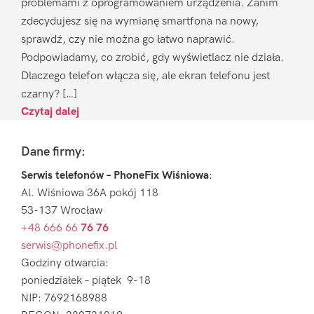
problemami z oprogramowaniem urządzenia. Zanim
zdecydujesz się na wymianę smartfona na nowy,
sprawdź, czy nie można go łatwo naprawić.
Podpowiadamy, co zrobić, gdy wyświetlacz nie działa.
Dlaczego telefon włącza się, ale ekran telefonu jest
czarny? […]
Czytaj dalej
Footer
Dane firmy:
Serwis telefonów – PhoneFix Wiśniowa
:
Al. Wiśniowa 36A pokój 118
53-137 Wrocław
+48 666 66
76 76
serwis@phonefix.pl
Godziny otwarcia:
poniedziałek – piątek 9-18
NIP: 7692168988