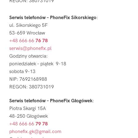
REGON: 380731019
Serwis telefonów – PhoneFix Sikorskiego
:
ul. Sikorskiego 5F
53-659 Wrocław
+48 666 66
76 78
serwis@phonefix.pl
Godziny otwarcia:
poniedziałek – piątek 9-18
sobota 9-13
NIP: 7692168988
REGON: 380731019
Serwis telefonów – PhoneFix Głogówek
:
Piotra Skargi 15A
48-250 Głogówek
+48 666 66
79 78
phonefix.gk@gmail.com