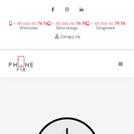
+ 48 666 66
76 76
+ 48 666 66
76 78
+ 48 666 66
79 78
Wiśniowa
Sikorskiego
Głogówek
Zaloguj się
Przejdź
Przejdź
Przejdź
do
do
do
treści
głównego
stopki
PhoneFix
paska
bocznego