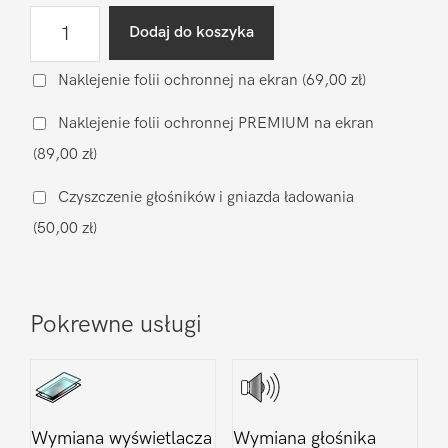
ilość
Dodaj do koszyka
Diagnostyka
po
Naklejenie folii ochronnej na ekran
(69,00 zł)
zalaniu
Naklejenie folii ochronnej PREMIUM na ekran
Samsung
(89,00 zł)
Galaxy
S23
Czyszczenie głośników i gniazda ładowania
Ultra
(50,00 zł)
Pokrewne usługi
Wymiana wyświetlacza
Wymiana głośnika