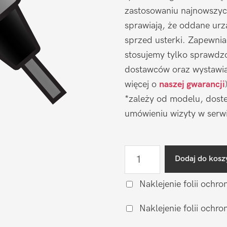
zastosowaniu najnowszyc
sprawiają, że oddane urz
sprzed usterki. Zapewni
stosujemy tylko sprawdz
dostawców oraz wystawia
więcej o
naszej gwarancji
*zależy od modelu, doste
umówieniu wizyty w serwi
ilość
Dodaj do kosz
Naprawa
gniazda
Naklejenie folii ochro
ładowania
Naklejenie folii och
Samsung
Galaxy