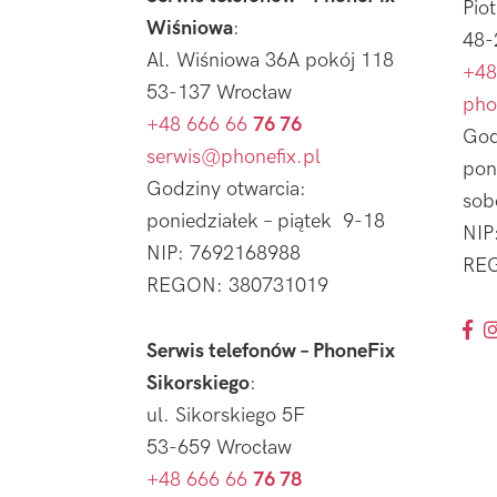
Pio
Wiśniowa
:
48-
Al. Wiśniowa 36A pokój 118
+48
53-137 Wrocław
pho
+48 666 66
76 76
God
serwis@phonefix.pl
pon
Godziny otwarcia:
sob
poniedziałek – piątek 9-18
NIP
NIP: 7692168988
REG
REGON: 380731019
Serwis telefonów – PhoneFix
Sikorskiego
:
ul. Sikorskiego 5F
53-659 Wrocław
+48 666 66
76 78