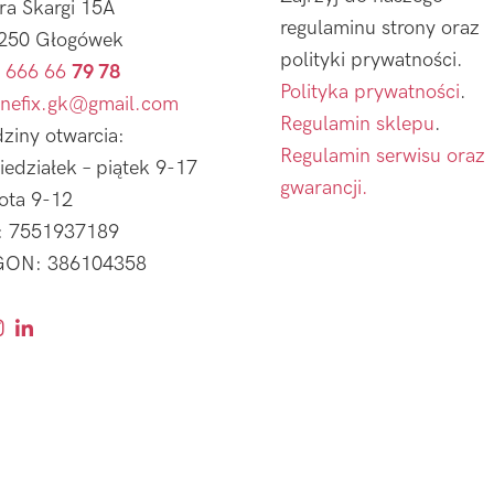
tra Skargi 15A
regulaminu strony oraz
250 Głogówek
polityki prywatności.
 666 66
79 78
Polityka prywatności
.
nefix.gk@gmail.com
Regulamin sklepu
.
ziny otwarcia:
Regulamin serwisu oraz
iedziałek – piątek 9-17
gwarancji.
ota 9-12
: 7551937189
ON: 386104358