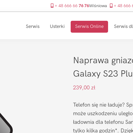
+ 48 666 66
76 76
Wiśniowa
+ 48 666
Serwis
Usterki
Serwis Online
Serwis dl
Naprawa gniaz
Galaxy S23 Plu
239,00
zł
Telefon się nie ładuje? S
może uszkodzeniu uległo
ładownia dla telefonu Sa
tylko kilka godzin*. Dzi