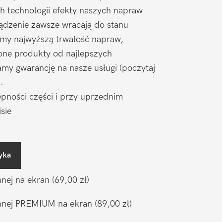
h technologii efekty naszych napraw
ądzenie zawsze wracają do stanu
amy najwyższą trwałość napraw,
one produkty od najlepszych
my gwarancję na nasze usługi (poczytaj
).
pności części i przy uprzednim
sie
yka
nnej na ekran
(69,00 zł)
ronnej PREMIUM na ekran
(89,00 zł)