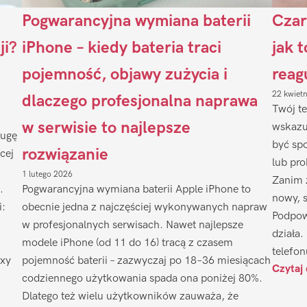
Pogwarancyjna wymiana baterii
Czar
ji?
iPhone – kiedy bateria traci
jak 
pojemność, objawy zużycia i
reag
22 kwiet
dlaczego profesjonalna naprawa
Twój te
w serwisie to najlepsze
wskazu
ługę
być sp
rozwiązanie
cej
lub pr
1 lutego 2026
Zanim 
.
Pogwarancyjna wymiana baterii Apple iPhone to
nowy, 
i:
obecnie jedna z najczęściej wykonywanych napraw
Podpow
w profesjonalnych serwisach. Nawet najlepsze
działa.
modele iPhone (od 11 do 16) tracą z czasem
telefon
axy
pojemność baterii – zazwyczaj po 18–36 miesiącach
Czytaj 
codziennego użytkowania spada ona poniżej 80%.
Dlatego też wielu użytkowników zauważa, że