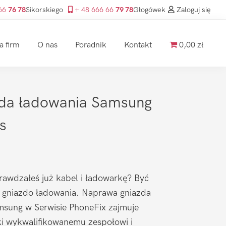
 66
76 78
Sikorskiego
+ 48 666 66
79 78
Głogówek
Zaloguj się
a firm
O nas
Poradnik
Kontakt
0,00 zł
da ładowania Samsung
s
prawdzałeś już kabel i ładowarkę? Być
 gniazdo ładowania. Naprawa gniazda
msung w Serwisie PhoneFix zajmuje
ęki wykwalifikowanemu zespołowi i