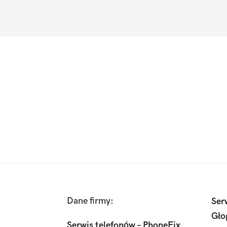
Footer
Dane firmy:
Ser
Gło
Serwis telefonów – PhoneFix