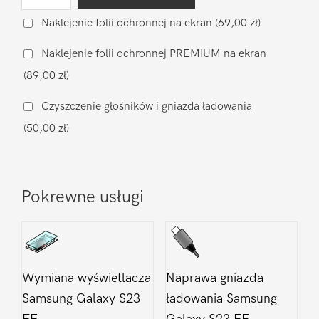
Wymiana
baterii
Naklejenie folii ochronnej na ekran
(69,00 zł)
na
Naklejenie folii ochronnej PREMIUM na ekran
oryginalną
(89,00 zł)
Samsung
Galaxy
Czyszczenie głośników i gniazda ładowania
S23
(50,00 zł)
FE
Pokrewne usługi
Wymiana wyświetlacza
Naprawa gniazda
Samsung Galaxy S23
ładowania Samsung