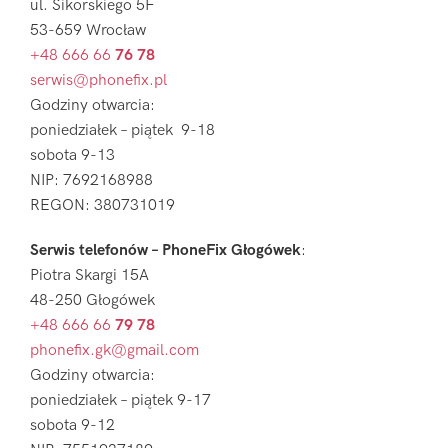
ul. Sikorskiego 5F
53-659 Wrocław
+48 666 66
76 78
serwis@phonefix.pl
Godziny otwarcia:
poniedziałek – piątek 9-18
sobota 9-13
NIP: 7692168988
REGON: 380731019
Serwis telefonów – PhoneFix Głogówek
:
Piotra Skargi 15A
48-250 Głogówek
+48 666 66
79 78
phonefix.gk@gmail.com
Godziny otwarcia:
poniedziałek – piątek 9-17
sobota 9-12