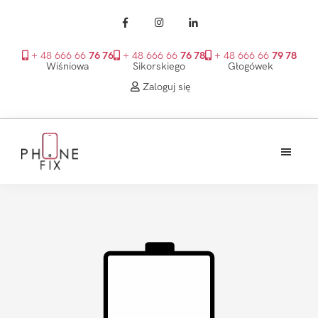
+ 48 666 66
76 76
+ 48 666 66
76 78
+ 48 666 66
79 78
Wiśniowa
Sikorskiego
Głogówek
Zaloguj się
Przejdź
Przejdź
Przejdź
do
do
do
treści
głównego
stopki
PhoneFix
paska
bocznego