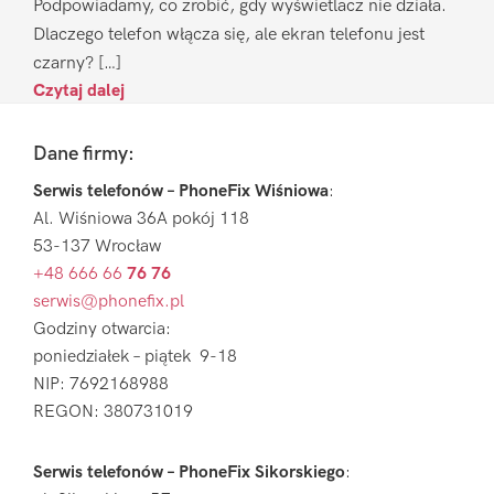
Podpowiadamy, co zrobić, gdy wyświetlacz nie działa.
Dlaczego telefon włącza się, ale ekran telefonu jest
czarny? […]
Czytaj dalej
Footer
Dane firmy:
Serwis telefonów – PhoneFix Wiśniowa
:
Al. Wiśniowa 36A pokój 118
53-137 Wrocław
+48 666 66
76 76
serwis@phonefix.pl
Godziny otwarcia:
poniedziałek – piątek 9-18
NIP: 7692168988
REGON: 380731019
Serwis telefonów – PhoneFix Sikorskiego
: