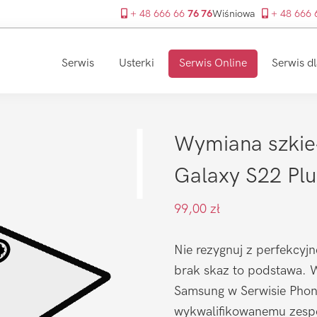
+ 48 666 66
76 76
Wiśniowa
+ 48 666
Serwis
Usterki
Serwis Online
Serwis dl
Wymiana szkie
Galaxy S22 Plu
99,00
zł
Nie rezygnuj z perfekcyjn
brak skaz to podstawa. W
Samsung w Serwisie Phone
wykwalifikowanemu zespo