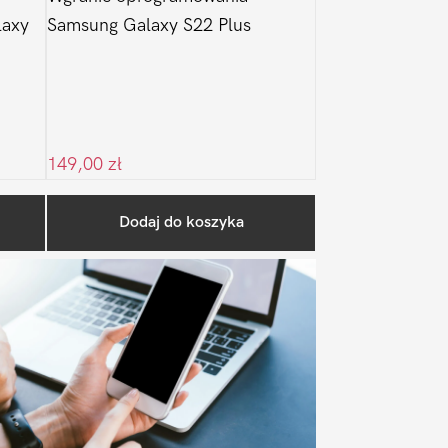
laxy
Samsung Galaxy S22 Plus
149,00
zł
Pierwszy
Dodaj do koszyka
Sidebar