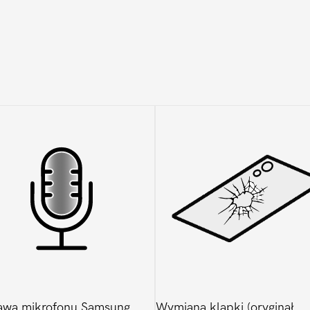
Plus
awa mikrofonu Samsung
Wymiana klapki (oryginał