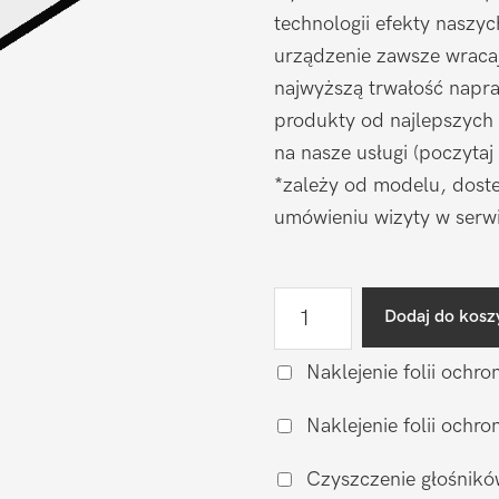
technologii efekty naszy
urządzenie zawsze wraca
najwyższą trwałość napr
produkty od najlepszych
na nasze usługi (poczytaj
*zależy od modelu, doste
umówieniu wizyty w serwi
ilość
Dodaj do kosz
Wymiana
szkiełka
Naklejenie folii ochro
aparatu
Naklejenie folii och
Samsung
Galaxy
Czyszczenie głośnikó
S22