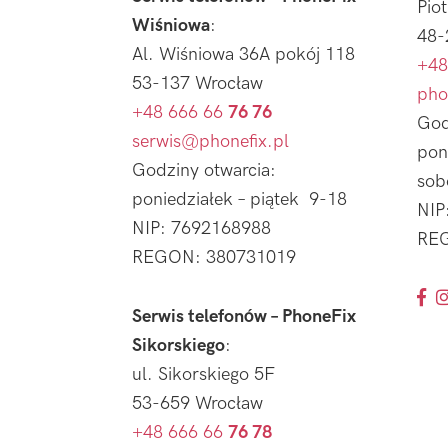
Pio
Wiśniowa
:
48-
Al. Wiśniowa 36A pokój 118
+48
53-137 Wrocław
pho
+48 666 66
76 76
God
serwis@phonefix.pl
pon
Godziny otwarcia:
sob
poniedziałek – piątek 9-18
NIP
NIP: 7692168988
REG
REGON: 380731019
Serwis telefonów – PhoneFix
Sikorskiego
:
ul. Sikorskiego 5F
53-659 Wrocław
+48 666 66
76 78