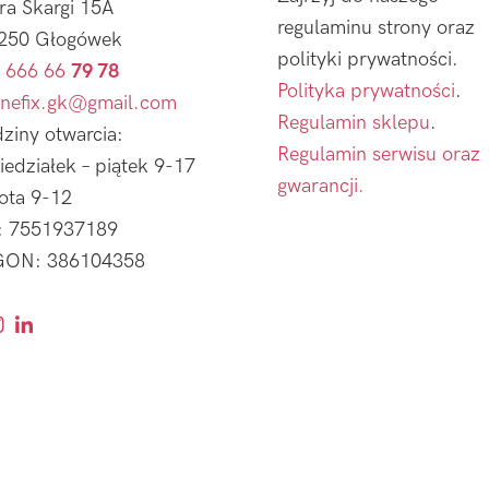
tra Skargi 15A
regulaminu strony oraz
250 Głogówek
polityki prywatności.
 666 66
79 78
Polityka prywatności
.
nefix.gk@gmail.com
Regulamin sklepu
.
ziny otwarcia:
Regulamin serwisu oraz
iedziałek – piątek 9-17
gwarancji.
ota 9-12
: 7551937189
ON: 386104358