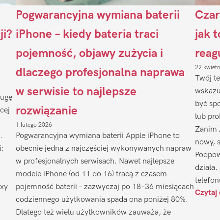
Pogwarancyjna wymiana baterii
Czar
ji?
iPhone – kiedy bateria traci
jak 
pojemność, objawy zużycia i
reag
22 kwiet
dlaczego profesjonalna naprawa
Twój te
w serwisie to najlepsze
wskazu
ługę
być sp
rozwiązanie
cej
lub pr
1 lutego 2026
Zanim 
.
Pogwarancyjna wymiana baterii Apple iPhone to
nowy, 
i:
obecnie jedna z najczęściej wykonywanych napraw
Podpow
w profesjonalnych serwisach. Nawet najlepsze
działa.
modele iPhone (od 11 do 16) tracą z czasem
telefon
axy
pojemność baterii – zazwyczaj po 18–36 miesiącach
Czytaj 
codziennego użytkowania spada ona poniżej 80%.
Dlatego też wielu użytkowników zauważa, że