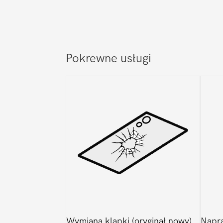
Pokrewne usługi
Wymiana klapki (oryginał nowy)
Napr