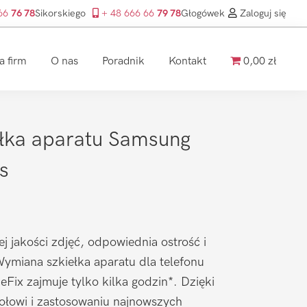
 66
76 78
Sikorskiego
+ 48 666 66
79 78
Głogówek
Zaloguj się
a firm
O nas
Poradnik
Kontakt
0,00 zł
łka aparatu Samsung
s
ej jakości zdjęć, odpowiednia ostrość i
ymiana szkiełka aparatu dla telefonu
Fix zajmuje tylko kilka godzin*. Dzięki
łowi i zastosowaniu najnowszych