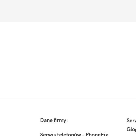
Footer
Dane firmy:
Ser
Gło
Serwis telefonów – PhoneFix