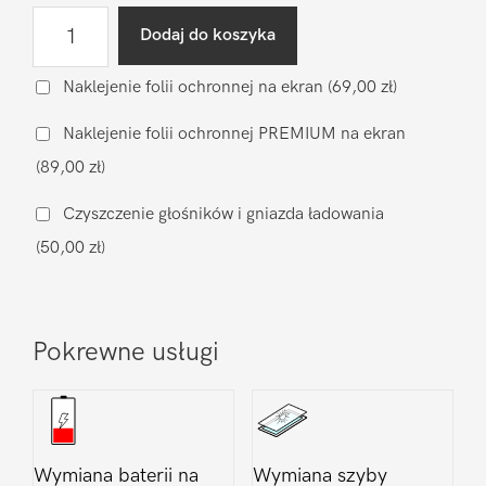
ilość
Dodaj do koszyka
Diagnostyka
po
Naklejenie folii ochronnej na ekran
(69,00 zł)
zalaniu
Naklejenie folii ochronnej PREMIUM na ekran
Samsung
(89,00 zł)
Galaxy
S22
Czyszczenie głośników i gniazda ładowania
Plus
(50,00 zł)
Pokrewne usługi
Wymiana baterii na
Wymiana szyby