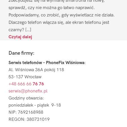
zdecydujesz się na wymianę smartfona na nowy,
sprawdź, czy nie można go łatwo naprawić.
Podpowiadamy, co zrobić, gdy wyświetlacz nie działa.
Dlaczego telefon włącza się, ale ekran telefonu jest
czarny? […]
Czytaj dalej
Footer
Dane firmy:
Serwis telefonów – PhoneFix Wiśniowa
:
Al. Wiśniowa 36A pokój 118
53-137 Wrocław
+48 666 66
76 76
serwis@phonefix.pl
Godziny otwarcia:
poniedziałek – piątek 9-18
NIP: 7692168988
REGON: 380731019