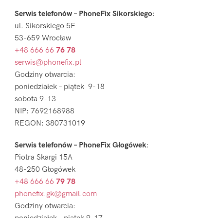
Serwis telefonów – PhoneFix Sikorskiego
:
ul. Sikorskiego 5F
53-659 Wrocław
+48 666 66
76 78
serwis@phonefix.pl
Godziny otwarcia:
poniedziałek – piątek 9-18
sobota 9-13
NIP: 7692168988
REGON: 380731019
Serwis telefonów – PhoneFix Głogówek
:
Piotra Skargi 15A
48-250 Głogówek
+48 666 66
79 78
phonefix.gk@gmail.com
Godziny otwarcia: