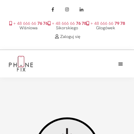
+ 48 666 66
76 76
+ 48 666 66
76 78
+ 48 666 66
79 78
Wiśniowa
Sikorskiego
Głogówek
Zaloguj się
Przejdź
Przejdź
Przejdź
do
do
do
treści
głównego
stopki
PhoneFix
paska
bocznego