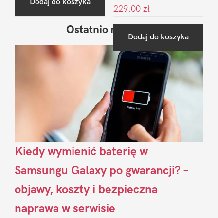
Dodaj do koszyka
229,00
zł
Ostatnio na blogu
Pierwszy
Dodaj do koszyka
Sidebar
Kiedy wymienić baterię w
Samsungu Galaxy po gwarancji? –
objawy, koszty i bezpieczna
naprawa w serwisie