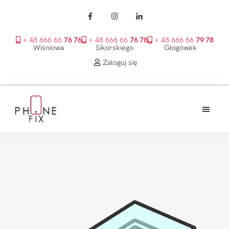
+ 48 666 66
76 76
+ 48 666 66
76 78
+ 48 666 66
79 78
Wiśniowa
Sikorskiego
Głogówek
Zaloguj się
Przejdź
Przejdź
Przejdź
do
do
do
treści
głównego
stopki
PhoneFix
paska
bocznego