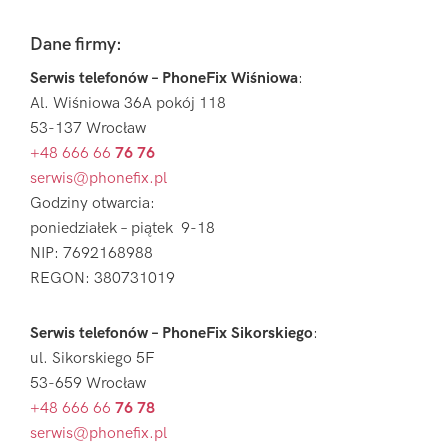
Footer
Dane firmy:
Serwis telefonów – PhoneFix Wiśniowa
:
Al. Wiśniowa 36A pokój 118
53-137 Wrocław
+48 666 66
76 76
serwis@phonefix.pl
Godziny otwarcia:
poniedziałek – piątek 9-18
NIP: 7692168988
REGON: 380731019
Serwis telefonów – PhoneFix Sikorskiego
:
ul. Sikorskiego 5F
53-659 Wrocław
+48 666 66
76 78
serwis@phonefix.pl