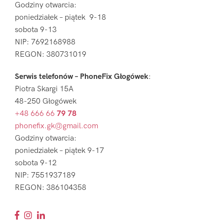
Godziny otwarcia:
poniedziałek – piątek 9-18
sobota 9-13
NIP: 7692168988
REGON: 380731019
Serwis telefonów – PhoneFix Głogówek
:
Piotra Skargi 15A
48-250 Głogówek
+48 666 66
79 78
phonefix.gk@gmail.com
Godziny otwarcia:
poniedziałek – piątek 9-17
sobota 9-12
NIP: 7551937189
REGON: 386104358