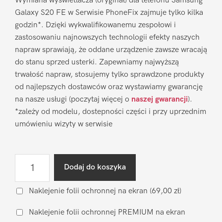
Wymiana wyświetlacza (oryginał) dla telefonu Samsung
Galaxy S20 FE w Serwisie PhoneFix zajmuje tylko kilka
godzin*. Dzięki wykwalifikowanemu zespołowi i
zastosowaniu najnowszych technologii efekty naszych
napraw sprawiają, że oddane urządzenie zawsze wracają
do stanu sprzed usterki. Zapewniamy najwyższą
trwałość napraw, stosujemy tylko sprawdzone produkty
od najlepszych dostawców oraz wystawiamy gwarancję
na nasze usługi (poczytaj więcej o
naszej gwarancji
).
*zależy od modelu, dostepności części i przy uprzednim
umówieniu wizyty w serwisie
ilość
Dodaj do koszyka
Wymiana
wyświetlacza
Naklejenie folii ochronnej na ekran
(69,00 zł)
Samsung
Naklejenie folii ochronnej PREMIUM na ekran
Galaxy