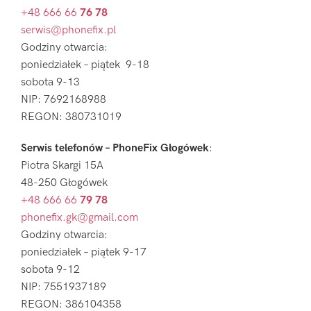
+48 666 66
76 78
serwis@phonefix.pl
Godziny otwarcia:
poniedziałek – piątek 9-18
sobota 9-13
NIP: 7692168988
REGON: 380731019
Serwis telefonów – PhoneFix Głogówek
:
Piotra Skargi 15A
48-250 Głogówek
+48 666 66
79 78
phonefix.gk@gmail.com
Godziny otwarcia:
poniedziałek – piątek 9-17
sobota 9-12
NIP: 7551937189
REGON: 386104358