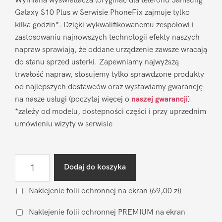
Wymiana wyświetlacza (oryginał) dla telefonu Samsung
Galaxy S10 Plus w Serwisie PhoneFix zajmuje tylko
kilka godzin*. Dzięki wykwalifikowanemu zespołowi i
zastosowaniu najnowszych technologii efekty naszych
napraw sprawiają, że oddane urządzenie zawsze wracają
do stanu sprzed usterki. Zapewniamy najwyższą
trwałość napraw, stosujemy tylko sprawdzone produkty
od najlepszych dostawców oraz wystawiamy gwarancję
na nasze usługi (poczytaj więcej o
naszej gwarancji
).
*zależy od modelu, dostepności części i przy uprzednim
umówieniu wizyty w serwisie
ilość
Dodaj do koszyka
Wymiana
wyświetlacza
Naklejenie folii ochronnej na ekran
(69,00 zł)
Samsung
Naklejenie folii ochronnej PREMIUM na ekran
Galaxy