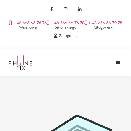
+ 48 666 66
76 76
+ 48 666 66
76 78
+ 48 666 66
79 78
Wiśniowa
Sikorskiego
Głogówek
Zaloguj się
Przejdź
Przejdź
Przejdź
do
do
do
treści
głównego
stopki
PhoneFix
paska
bocznego