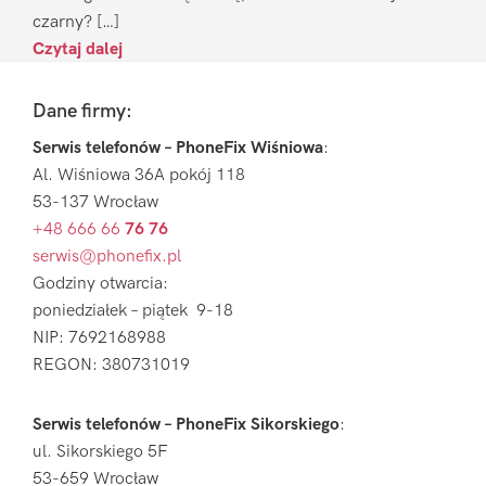
czarny? […]
Czytaj dalej
Footer
Dane firmy:
Serwis telefonów – PhoneFix Wiśniowa
:
Al. Wiśniowa 36A pokój 118
53-137 Wrocław
+48 666 66
76 76
serwis@phonefix.pl
Godziny otwarcia:
poniedziałek – piątek 9-18
NIP: 7692168988
REGON: 380731019
Serwis telefonów – PhoneFix Sikorskiego
:
ul. Sikorskiego 5F
53-659 Wrocław