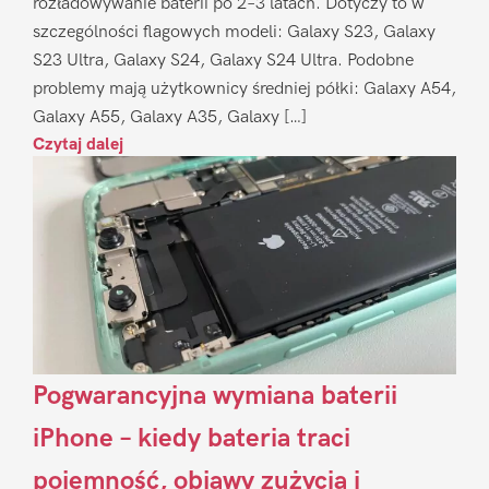
rozładowywanie baterii po 2–3 latach. Dotyczy to w
szczególności flagowych modeli: Galaxy S23, Galaxy
S23 Ultra, Galaxy S24, Galaxy S24 Ultra. Podobne
problemy mają użytkownicy średniej półki: Galaxy A54,
Galaxy A55, Galaxy A35, Galaxy […]
Czytaj dalej
Pogwarancyjna wymiana baterii
iPhone – kiedy bateria traci
pojemność, objawy zużycia i