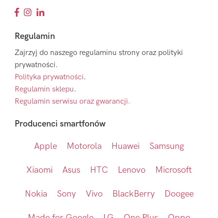
Regulamin
Zajrzyj do naszego regulaminu strony oraz polityki
prywatności.
Polityka prywatności
.
Regulamin sklepu
.
Regulamin serwisu oraz gwarancji.
Producenci smartfonów
Apple
Motorola
Huawei
Samsung
Xiaomi
Asus
HTC
Lenovo
Microsoft
Nokia
Sony
Vivo
BlackBerry
Doogee
Made for Google
LG
One Plus
Oppo