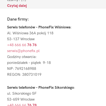
Czytaj dalej
Footer
Dane firmy:
Serwis telefonów – PhoneFix Wiśniowa
:
Al. Wiśniowa 36A pokój 118
53-137 Wrocław
+48 666 66
76 76
serwis@phonefix.pl
Godziny otwarcia:
poniedziałek – piątek 9-18
NIP: 7692168988
REGON: 380731019
Serwis telefonów – PhoneFix Sikorskiego
:
ul. Sikorskiego 5F
53-659 Wrocław
+48 666 66
76 78