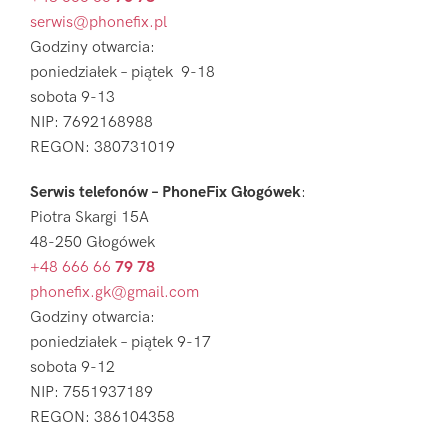
serwis@phonefix.pl
Godziny otwarcia:
poniedziałek – piątek 9-18
sobota 9-13
NIP: 7692168988
REGON: 380731019
Serwis telefonów – PhoneFix Głogówek
:
Piotra Skargi 15A
48-250 Głogówek
+48 666 66
79 78
phonefix.gk@gmail.com
Godziny otwarcia:
poniedziałek – piątek 9-17
sobota 9-12
NIP: 7551937189
REGON: 386104358