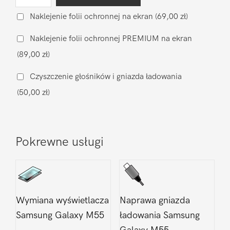
Wymiana
baterii
Naklejenie folii ochronnej na ekran
(69,00 zł)
na
Naklejenie folii ochronnej PREMIUM na ekran
oryginalną
(89,00 zł)
Samsung
Galaxy
Czyszczenie głośników i gniazda ładowania
M55
(50,00 zł)
Pokrewne usługi
Wymiana wyświetlacza
Naprawa gniazda
Samsung Galaxy M55
ładowania Samsung