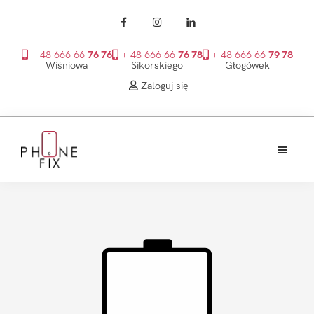
+ 48 666 66
76 76
+ 48 666 66
76 78
+ 48 666 66
79 78
Wiśniowa
Sikorskiego
Głogówek
Zaloguj się
Przejdź
Przejdź
Przejdź
do
do
do
treści
głównego
stopki
PhoneFix
paska
bocznego