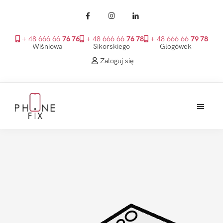
+ 48 666 66
76 76
+ 48 666 66
76 78
+ 48 666 66
79 78
Wiśniowa
Sikorskiego
Głogówek
Zaloguj się
Przejdź
Przejdź
Przejdź
do
do
do
treści
głównego
stopki
PhoneFix
paska
bocznego