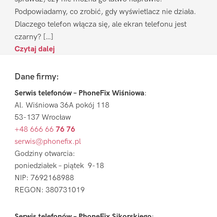
Podpowiadamy, co zrobić, gdy wyświetlacz nie działa.
Dlaczego telefon włącza się, ale ekran telefonu jest
czarny? […]
Czytaj dalej
Footer
Dane firmy:
Serwis telefonów – PhoneFix Wiśniowa
:
Al. Wiśniowa 36A pokój 118
53-137 Wrocław
+48 666 66
76 76
serwis@phonefix.pl
Godziny otwarcia:
poniedziałek – piątek 9-18
NIP: 7692168988
REGON: 380731019
Serwis telefonów – PhoneFix Sikorskiego
: