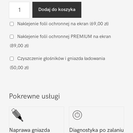
ilość
Dodaj do koszyka
Wymiana
klapki
Naklejenie folii ochronnej na ekran
(69,00 zł)
(oryginał
Naklejenie folii ochronnej PREMIUM na ekran
nowy)
(89,00 zł)
Samsung
Galaxy
Czyszczenie głośników i gniazda ładowania
M34
(50,00 zł)
Pokrewne usługi
Naprawa gniazda
Diagnostyka po zalaniu