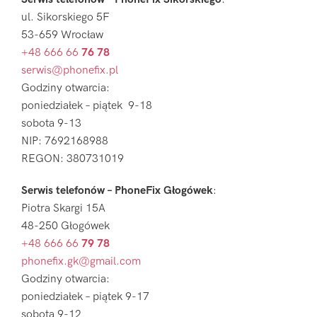
ul. Sikorskiego 5F
53-659 Wrocław
+48 666 66
76 78
serwis@phonefix.pl
Godziny otwarcia:
poniedziałek – piątek 9-18
sobota 9-13
NIP: 7692168988
REGON: 380731019
Serwis telefonów – PhoneFix Głogówek
:
Piotra Skargi 15A
48-250 Głogówek
+48 666 66
79 78
phonefix.gk@gmail.com
Godziny otwarcia:
poniedziałek – piątek 9-17
sobota 9-12