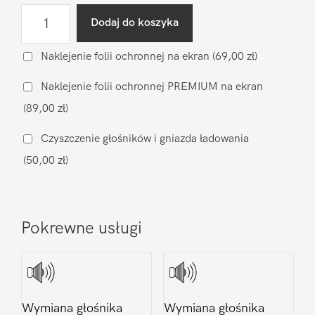
ilość
Dodaj do koszyka
Diagnostyka
po
Naklejenie folii ochronnej na ekran
(69,00 zł)
zalaniu
Naklejenie folii ochronnej PREMIUM na ekran
Samsung
(89,00 zł)
Galaxy
M33
Czyszczenie głośników i gniazda ładowania
(50,00 zł)
Pokrewne usługi
Wymiana głośnika
Wymiana głośnika