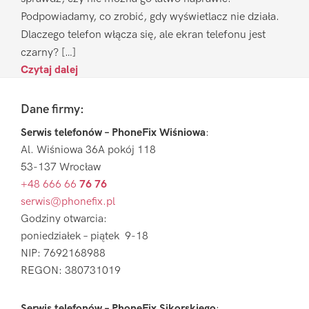
Podpowiadamy, co zrobić, gdy wyświetlacz nie działa.
Dlaczego telefon włącza się, ale ekran telefonu jest
czarny? […]
Czytaj dalej
Footer
Dane firmy:
Serwis telefonów – PhoneFix Wiśniowa
:
Al. Wiśniowa 36A pokój 118
53-137 Wrocław
+48 666 66
76 76
serwis@phonefix.pl
Godziny otwarcia:
poniedziałek – piątek 9-18
NIP: 7692168988
REGON: 380731019
Serwis telefonów – PhoneFix Sikorskiego
: