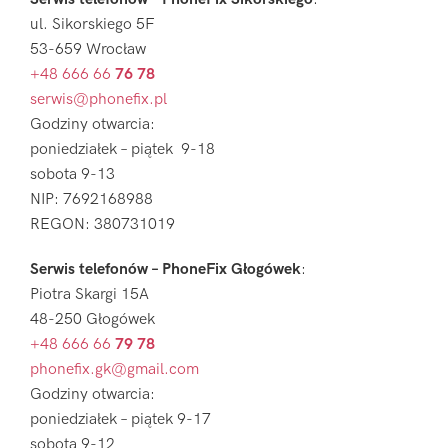
ul. Sikorskiego 5F
53-659 Wrocław
+48 666 66
76 78
serwis@phonefix.pl
Godziny otwarcia:
poniedziałek – piątek 9-18
sobota 9-13
NIP: 7692168988
REGON: 380731019
Serwis telefonów – PhoneFix Głogówek
:
Piotra Skargi 15A
48-250 Głogówek
+48 666 66
79 78
phonefix.gk@gmail.com
Godziny otwarcia:
poniedziałek – piątek 9-17
sobota 9-12