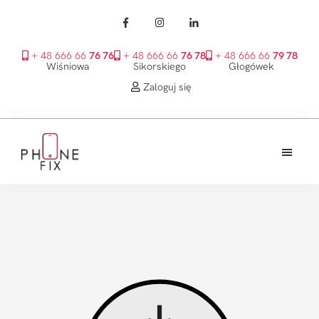
+ 48 666 66
76 76
+ 48 666 66
76 78
+ 48 666 66
79 78
Wiśniowa
Sikorskiego
Głogówek
Zaloguj się
Przejdź
Przejdź
Przejdź
do
do
do
treści
głównego
stopki
PhoneFix
paska
bocznego