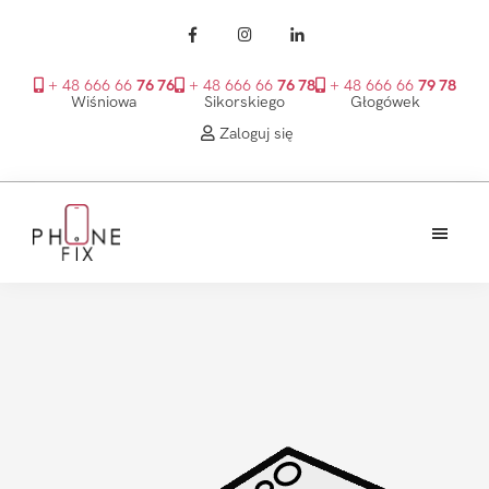
+ 48 666 66
76 76
+ 48 666 66
76 78
+ 48 666 66
79 78
Wiśniowa
Sikorskiego
Głogówek
Zaloguj się
Przejdź
Przejdź
Przejdź
do
do
do
treści
głównego
stopki
PhoneFix
paska
bocznego