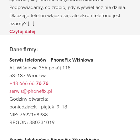
Podpowiadamy, co zrobić, gdy wyświetlacz nie działa.
Dlaczego telefon włącza się, ale ekran telefonu jest
czarny? […]
Czytaj dalej
Footer
Dane firmy:
Serwis telefonów – PhoneFix Wiśniowa
:
Al. Wiśniowa 36A pokój 118
53-137 Wrocław
+48 666 66
76 76
serwis@phonefix.pl
Godziny otwarcia:
poniedziałek – piątek 9-18
NIP: 7692168988
REGON: 380731019
Serwis telefonów – PhoneFix Sikorskiego
: