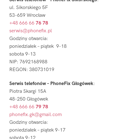
ul. Sikorskiego 5F
53-659 Wrocław
+48 666 66
76 78
serwis@phonefix.pl
Godziny otwarcia:
poniedziałek – piątek 9-18
sobota 9-13
NIP: 7692168988
REGON: 380731019
Serwis telefonów – PhoneFix Głogówek
:
Piotra Skargi 15A
48-250 Głogówek
+48 666 66
79 78
phonefix.gk@gmail.com
Godziny otwarcia:
poniedziałek – piątek 9-17
sobota 9-12