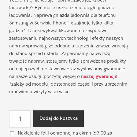
Telefon się nie ładuje? Sprawdzałeś już kabel i
ładowarkę? Być może uszkodzeniu uległo gniazdo
ładowania. Naprawa gniazda ładownia dla telefonu
Samsung w Serwisie PhoneFix zajmuje tylko kilka
godzin*. Dzięki wykwalifikowanemu zespołowi i
zastosowaniu najnowszych technologii efekty naszych
napraw sprawiają, że oddane urządzenie zawsze wracają
do stanu sprzed usterki. Zapewniamy najwyższą
trwałość napraw, stosujemy tylko sprawdzone produkty
od najlepszych dostawców oraz wystawiamy gwarancję
na nasze usługi (poczytaj więcej o
naszej gwarancji
).
*zależy od modelu, dostepności części i przy uprzednim
umówieniu wizyty w serwisie
ilość
Dodaj do koszyka
Naprawa
gniazda
Naklejenie folii ochronnej na ekran
(69,00 zł)