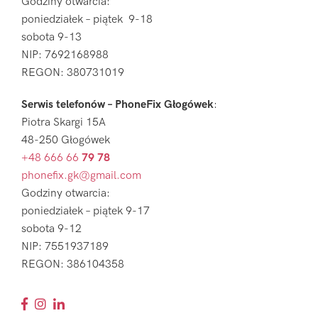
Godziny otwarcia:
poniedziałek – piątek 9-18
sobota 9-13
NIP: 7692168988
REGON: 380731019
Serwis telefonów – PhoneFix Głogówek
:
Piotra Skargi 15A
48-250 Głogówek
+48 666 66
79 78
phonefix.gk@gmail.com
Godziny otwarcia:
poniedziałek – piątek 9-17
sobota 9-12
NIP: 7551937189
REGON: 386104358