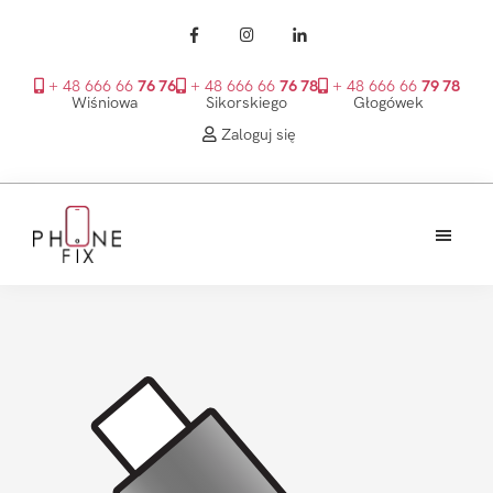
+ 48 666 66
76 76
+ 48 666 66
76 78
+ 48 666 66
79 78
Wiśniowa
Sikorskiego
Głogówek
Zaloguj się
Przejdź
Przejdź
Przejdź
do
do
do
treści
głównego
stopki
PhoneFix
paska
bocznego