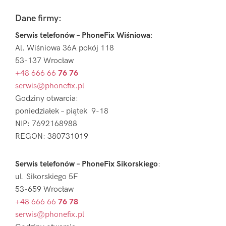
Footer
Dane firmy:
Serwis telefonów – PhoneFix Wiśniowa
:
Al. Wiśniowa 36A pokój 118
53-137 Wrocław
+48 666 66
76 76
serwis@phonefix.pl
Godziny otwarcia:
poniedziałek – piątek 9-18
NIP: 7692168988
REGON: 380731019
Serwis telefonów – PhoneFix Sikorskiego
:
ul. Sikorskiego 5F
53-659 Wrocław
+48 666 66
76 78
serwis@phonefix.pl