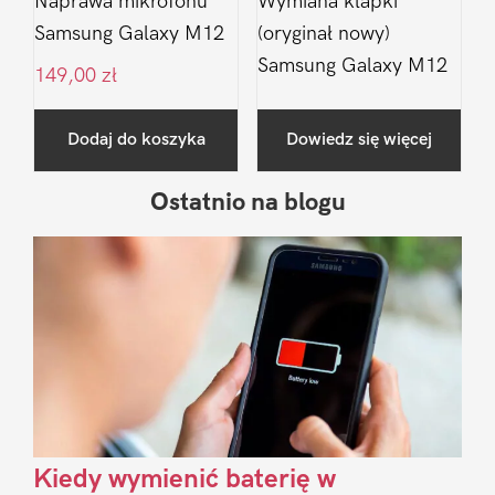
Naprawa mikrofonu
Wymiana klapki
Samsung Galaxy M12
(oryginał nowy)
Samsung Galaxy M12
149,00
zł
Dodaj do koszyka
Dowiedz się więcej
Ostatnio na blogu
Pierwszy
Sidebar
Kiedy wymienić baterię w