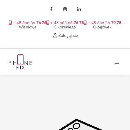
+ 48 666 66
76 76
+ 48 666 66
76 78
+ 48 666 66
79 78
Wiśniowa
Sikorskiego
Głogówek
Zaloguj się
Przejdź
Przejdź
Przejdź
do
do
do
treści
głównego
stopki
PhoneFix
paska
bocznego