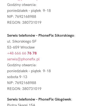
Godziny otwarcia:
poniedziałek – piątek 9-18
NIP: 7692168988
REGON: 380731019
Serwis telefonów – PhoneFix Sikorskiego
:
ul. Sikorskiego 5F
53-659 Wrocław
+48 666 66
76 78
serwis@phonefix.pl
Godziny otwarcia:
poniedziałek – piątek 9-18
sobota 9-13
NIP: 7692168988
REGON: 380731019
Serwis telefonów – PhoneFix Głogówek
:
Piotra Skargi 15A