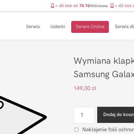
+ 48 666 66
76 76
Wiśniowa
+ 48 666
Serwis
Usterki
Serwis Online
Serwis dl
Wymiana klapki
Samsung Galax
149,00
zł
ilość
Dodaj do kosz
Wymiana
klapki
Naklejenie folii ochro