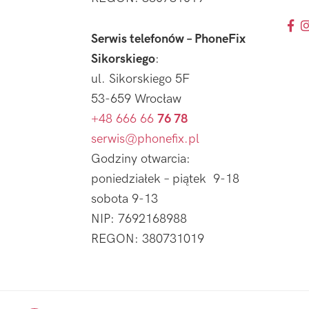
Serwis telefonów – PhoneFix
Sikorskiego
:
ul. Sikorskiego 5F
53-659 Wrocław
+48 666 66
76 78
serwis@phonefix.pl
Godziny otwarcia:
poniedziałek – piątek 9-18
sobota 9-13
NIP: 7692168988
REGON: 380731019