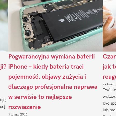
Pogwarancyjna wymiana baterii
Czar
ji?
iPhone – kiedy bateria traci
jak 
pojemność, objawy zużycia i
reag
22 kwiet
dlaczego profesjonalna naprawa
Twój te
w serwisie to najlepsze
wskazu
ługę
być sp
rozwiązanie
cej
lub pr
1 lutego 2026