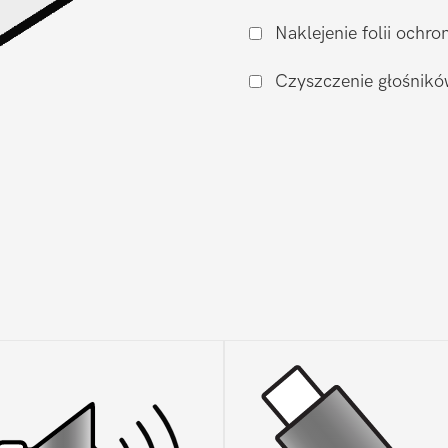
(oryginał
Naklejenie folii och
nowy)
Samsung
Czyszczenie głośnikó
Galaxy
A7
2018