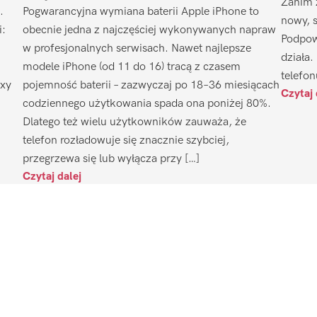
Zanim 
.
Pogwarancyjna wymiana baterii Apple iPhone to
nowy, 
i:
obecnie jedna z najczęściej wykonywanych napraw
Podpow
w profesjonalnych serwisach. Nawet najlepsze
działa.
modele iPhone (od 11 do 16) tracą z czasem
telefon
axy
pojemność baterii – zazwyczaj po 18–36 miesiącach
Czytaj 
codziennego użytkowania spada ona poniżej 80%.
Dlatego też wielu użytkowników zauważa, że
telefon rozładowuje się znacznie szybciej,
przegrzewa się lub wyłącza przy […]
Czytaj dalej