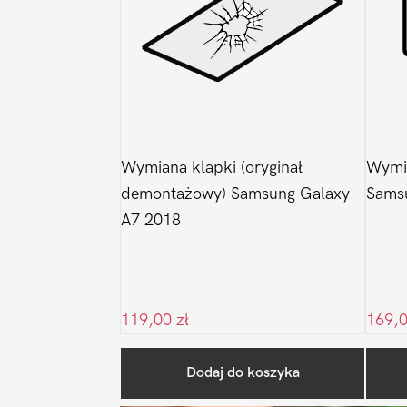
Wymiana klapki (oryginał
Wymi
demontażowy) Samsung Galaxy
Sams
A7 2018
119,00
zł
169,
Dodaj do koszyka