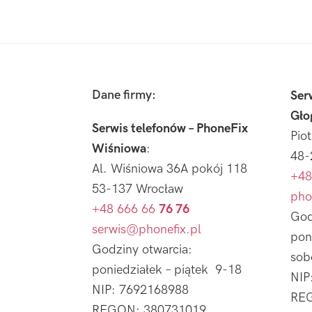
Footer
Dane firmy:
Ser
Gło
Serwis telefonów – PhoneFix
Pio
Wiśniowa
:
48-
Al. Wiśniowa 36A pokój 118
+48
53-137 Wrocław
pho
+48 666 66
76 76
God
serwis@phonefix.pl
pon
Godziny otwarcia:
sob
poniedziałek – piątek 9-18
NIP
NIP: 7692168988
REG
REGON: 380731019