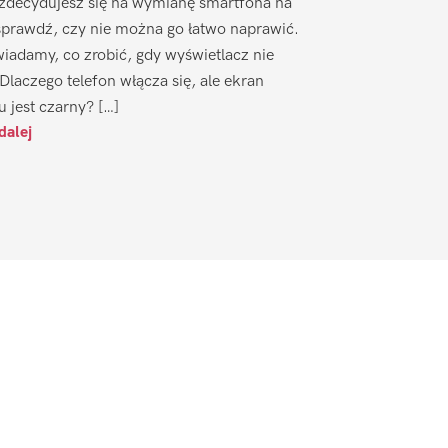
zdecydujesz się na wymianę smartfona na
sprawdź, czy nie można go łatwo naprawić.
iadamy, co zrobić, gdy wyświetlacz nie
 Dlaczego telefon włącza się, ale ekran
u jest czarny? […]
dalej