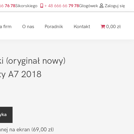
 66
76 78
Sikorskiego
+ 48 666 66
79 78
Głogówek
Zaloguj się
a firm
O nas
Poradnik
Kontakt
0,00 zł
 (oryginał nowy)
y A7 2018
yka
nnej na ekran
(69,00 zł)