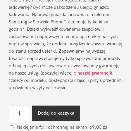
Telefon się nie ładuje? Sprawdzałeś już kabel i
ładowarkę? Być może uszkodzeniu uległo gniazdo
ładowania. Naprawa gniazda ładownia dla telefonu
Samsung w Serwisie PhoneFix zajmuje tylko kilka
godzin*. Dzięki wykwalifikowanemu zespołowi i
zastosowaniu najnowszych technologii efekty naszych
napraw sprawiają, że oddane urządzenie zawsze wracają
do stanu sprzed usterki. Zapewniamy najwyższą
trwałość napraw, stosujemy tylko sprawdzone produkty
od najlepszych dostawców oraz wystawiamy gwarancję
na nasze usługi (poczytaj więcej o
naszej gwarancji
).
*zależy od modelu, dostepności części i przy uprzednim
umówieniu wizyty w serwisie
ilość
Dodaj do koszyka
Naprawa
gniazda
Naklejenie folii ochronnej na ekran
(69,00 zł)