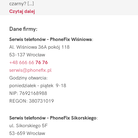
czarny? […]
Czytaj dalej
Footer
Dane firmy:
Serwis telefonów – PhoneFix Wiśniowa
:
Al. Wiśniowa 36A pokój 118
53-137 Wrocław
+48 666 66
76 76
serwis@phonefix.pl
Godziny otwarcia:
poniedziałek – piątek 9-18
NIP: 7692168988
REGON: 380731019
Serwis telefonów – PhoneFix Sikorskiego
:
ul. Sikorskiego 5F
53-659 Wrocław