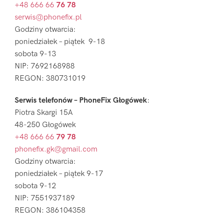
+48 666 66
76 78
serwis@phonefix.pl
Godziny otwarcia:
poniedziałek – piątek 9-18
sobota 9-13
NIP: 7692168988
REGON: 380731019
Serwis telefonów – PhoneFix Głogówek
:
Piotra Skargi 15A
48-250 Głogówek
+48 666 66
79 78
phonefix.gk@gmail.com
Godziny otwarcia:
poniedziałek – piątek 9-17
sobota 9-12
NIP: 7551937189
REGON: 386104358