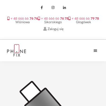
+ 48 666 66
76 76
+ 48 666 66
76 78
+ 48 666 66
79 78
Wiśniowa
Sikorskiego
Głogówek
Zaloguj się
Przejdź
Przejdź
Przejdź
do
do
do
treści
głównego
stopki
PhoneFix
paska
bocznego