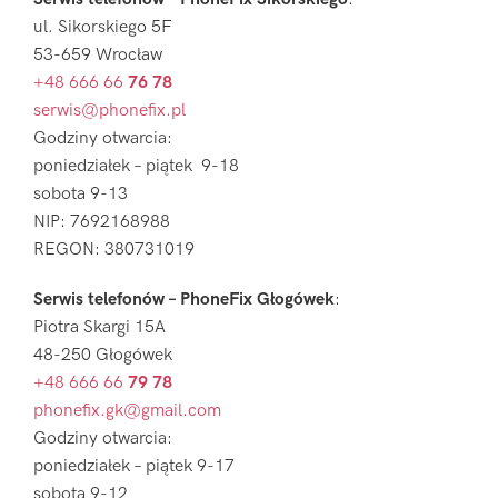
ul. Sikorskiego 5F
53-659 Wrocław
+48 666 66
76 78
serwis@phonefix.pl
Godziny otwarcia:
poniedziałek – piątek 9-18
sobota 9-13
NIP: 7692168988
REGON: 380731019
Serwis telefonów – PhoneFix Głogówek
:
Piotra Skargi 15A
48-250 Głogówek
+48 666 66
79 78
phonefix.gk@gmail.com
Godziny otwarcia:
poniedziałek – piątek 9-17
sobota 9-12