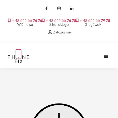
+ 48 666 66
76 76
+ 48 666 66
76 78
+ 48 666 66
79 78
Wiśniowa
Sikorskiego
Głogówek
Zaloguj się
Przejdź
Przejdź
Przejdź
do
do
do
treści
głównego
stopki
PhoneFix
paska
bocznego