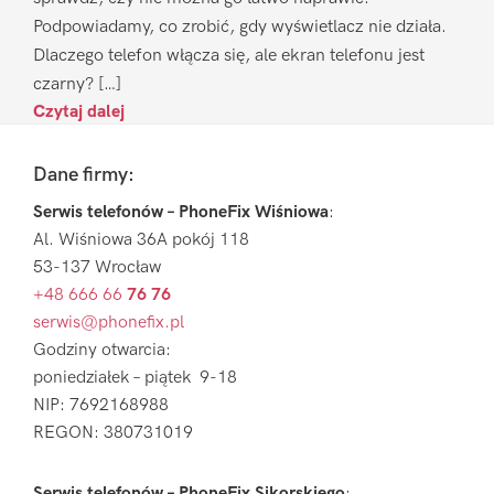
Podpowiadamy, co zrobić, gdy wyświetlacz nie działa.
Dlaczego telefon włącza się, ale ekran telefonu jest
czarny? […]
Czytaj dalej
Footer
Dane firmy:
Serwis telefonów – PhoneFix Wiśniowa
:
Al. Wiśniowa 36A pokój 118
53-137 Wrocław
+48 666 66
76 76
serwis@phonefix.pl
Godziny otwarcia:
poniedziałek – piątek 9-18
NIP: 7692168988
REGON: 380731019
Serwis telefonów – PhoneFix Sikorskiego
: