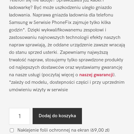
Telefon się nie ładuje? Sprawdzałeś już kabel i
ładowarkę? Być może uszkodzeniu uległo gniazdo
ładowania. Naprawa gniazda ładownia dla telefonu
Samsung w Serwisie PhoneFix zajmuje tylko kilka
godzin*. Dzięki wykwalifikowanemu zespołowi i
zastosowaniu najnowszych technologii efekty naszych
napraw sprawiają, że oddane urządzenie zawsze wracają
do stanu sprzed usterki. Zapewniamy najwyższą
trwałość napraw, stosujemy tylko sprawdzone produkty
od najlepszych dostawców oraz wystawiamy gwarancję
na nasze usługi (poczytaj więcej o
naszej gwarancji
).
*zależy od modelu, dostepności części i przy uprzednim
umówieniu wizyty w serwisie
ilość
Dodaj do koszyka
Naprawa
gniazda
Naklejenie folii ochronnej na ekran
(69,00 zł)