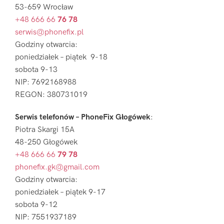
53-659 Wrocław
+48 666 66
76 78
serwis@phonefix.pl
Godziny otwarcia:
poniedziałek – piątek 9-18
sobota 9-13
NIP: 7692168988
REGON: 380731019
Serwis telefonów – PhoneFix Głogówek
:
Piotra Skargi 15A
48-250 Głogówek
+48 666 66
79 78
phonefix.gk@gmail.com
Godziny otwarcia:
poniedziałek – piątek 9-17
sobota 9-12
NIP: 7551937189