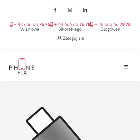
+ 48 666 66
76 76
+ 48 666 66
76 78
+ 48 666 66
79 78
Wiśniowa
Sikorskiego
Głogówek
Zaloguj się
Przejdź
Przejdź
Przejdź
do
do
do
treści
głównego
stopki
PhoneFix
paska
bocznego