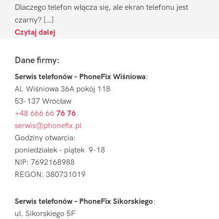
Dlaczego telefon włącza się, ale ekran telefonu jest
czarny? […]
Czytaj dalej
Footer
Dane firmy:
Serwis telefonów – PhoneFix Wiśniowa
:
Al. Wiśniowa 36A pokój 118
53-137 Wrocław
+48 666 66
76 76
serwis@phonefix.pl
Godziny otwarcia:
poniedziałek – piątek 9-18
NIP: 7692168988
REGON: 380731019
Serwis telefonów – PhoneFix Sikorskiego
:
ul. Sikorskiego 5F