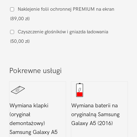
ładowania
Naklejenie folii ochronnej PREMIUM na ekran
Samsung
(89,00 zł)
Galaxy
A5
Czyszczenie głośników i gniazda ładowania
(2016)
(50,00 zł)
Pokrewne usługi
Wymiana klapki
Wymiana baterii na
(oryginał
oryginalną Samsung
demontażowy)
Galaxy A5 (2016)
Samsung Galaxy A5