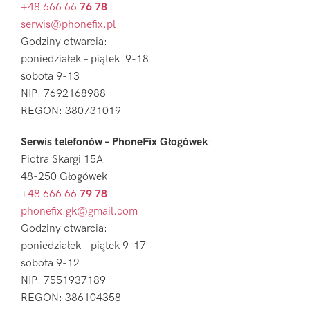
+48 666 66
76 78
serwis@phonefix.pl
Godziny otwarcia:
poniedziałek – piątek 9-18
sobota 9-13
NIP: 7692168988
REGON: 380731019
Serwis telefonów – PhoneFix Głogówek
:
Piotra Skargi 15A
48-250 Głogówek
+48 666 66
79 78
phonefix.gk@gmail.com
Godziny otwarcia:
poniedziałek – piątek 9-17
sobota 9-12
NIP: 7551937189
REGON: 386104358