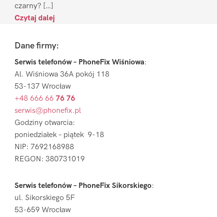
czarny? […]
Czytaj dalej
Footer
Dane firmy:
Serwis telefonów – PhoneFix Wiśniowa
:
Al. Wiśniowa 36A pokój 118
53-137 Wrocław
+48 666 66
76 76
serwis@phonefix.pl
Godziny otwarcia:
poniedziałek – piątek 9-18
NIP: 7692168988
REGON: 380731019
Serwis telefonów – PhoneFix Sikorskiego
:
ul. Sikorskiego 5F
53-659 Wrocław