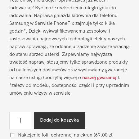
Telefon się nie ładuje? Sprawdzałeś już kabel i
ładowarkę? Być może uszkodzeniu uległo gniazdo
ładowania. Naprawa gniazda ładownia dla telefonu
Samsung w Serwisie PhoneFix zajmuje tylko kilka
godzin*. Dzięki wykwalifikowanemu zespołowi i
zastosowaniu najnowszych technologii efekty naszych
napraw sprawiają, że oddane urządzenie zawsze wracają
do stanu sprzed usterki. Zapewniamy najwyższą
trwałość napraw, stosujemy tylko sprawdzone produkty
od najlepszych dostawców oraz wystawiamy gwarancję
na nasze usługi (poczytaj więcej o
naszej gwarancji
).
*zależy od modelu, dostepności części i przy uprzednim
umówieniu wizyty w serwisie
ilość
Dodaj do koszyka
Naprawa
gniazda
Naklejenie folii ochronnej na ekran
(69,00 zł)