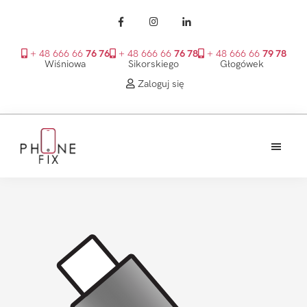
+ 48 666 66
76 76
+ 48 666 66
76 78
+ 48 666 66
79 78
Wiśniowa
Sikorskiego
Głogówek
Zaloguj się
Przejdź
Przejdź
Przejdź
do
do
do
treści
głównego
stopki
PhoneFix
paska
bocznego