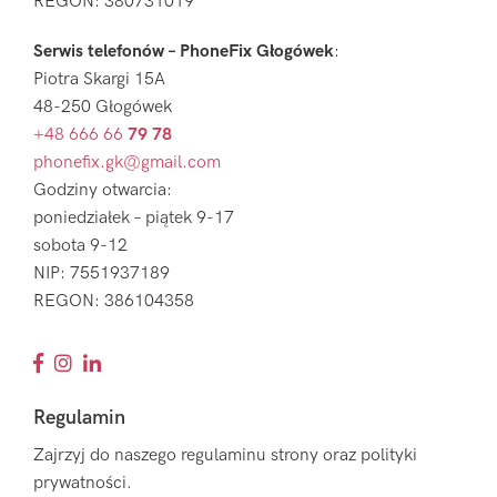
REGON: 380731019
Serwis telefonów – PhoneFix Głogówek
:
Piotra Skargi 15A
48-250 Głogówek
+48 666 66
79 78
phonefix.gk@gmail.com
Godziny otwarcia:
poniedziałek – piątek 9-17
sobota 9-12
NIP: 7551937189
REGON: 386104358
Regulamin
Zajrzyj do naszego regulaminu strony oraz polityki
prywatności.