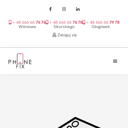
+ 48 666 66
76 76
+ 48 666 66
76 78
+ 48 666 66
79 78
Wiśniowa
Sikorskiego
Głogówek
Zaloguj się
Przejdź
Przejdź
Przejdź
do
do
do
treści
głównego
stopki
PhoneFix
paska
bocznego