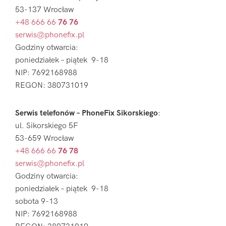
53-137 Wrocław
+48 666 66
76 76
serwis@phonefix.pl
Godziny otwarcia:
poniedziałek – piątek 9-18
NIP: 7692168988
REGON: 380731019
Serwis telefonów – PhoneFix Sikorskiego
:
ul. Sikorskiego 5F
53-659 Wrocław
+48 666 66
76 78
serwis@phonefix.pl
Godziny otwarcia:
poniedziałek – piątek 9-18
sobota 9-13
NIP: 7692168988