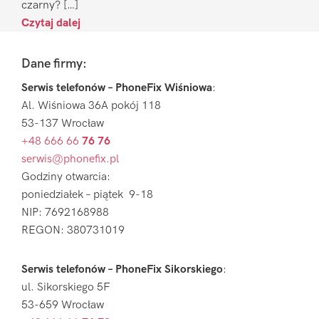
czarny? […]
Czytaj dalej
Footer
Dane firmy:
Serwis telefonów – PhoneFix Wiśniowa
:
Al. Wiśniowa 36A pokój 118
53-137 Wrocław
+48 666 66
76 76
serwis@phonefix.pl
Godziny otwarcia:
poniedziałek – piątek 9-18
NIP: 7692168988
REGON: 380731019
Serwis telefonów – PhoneFix Sikorskiego
:
ul. Sikorskiego 5F
53-659 Wrocław