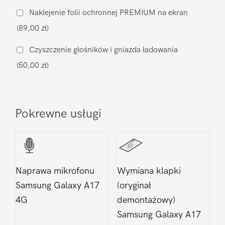
muzycznego
Naklejenie folii ochronnej PREMIUM na ekran
Samsung
(89,00 zł)
Galaxy
A17
Czyszczenie głośników i gniazda ładowania
4G
(50,00 zł)
Pokrewne usługi
Naprawa mikrofonu
Wymiana klapki
Samsung Galaxy A17
(oryginał
4G
demontażowy)
Samsung Galaxy A17