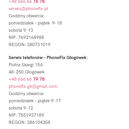
+48 666 66
76 78
serwis@phonefix.pl
Godziny otwarcia:
poniedziałek – piątek 9-18
sobota 9-13
NIP: 7692168988
REGON: 380731019
Serwis telefonów – PhoneFix Głogówek
:
Piotra Skargi 15A
48-250 Głogówek
+48 666 66
79 78
phonefix.gk@gmail.com
Godziny otwarcia:
poniedziałek – piątek 9-17
sobota 9-12
NIP: 7551937189
REGON: 386104358