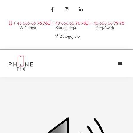
+ 48 666 66
76 76
+ 48 666 66
76 78
+ 48 666 66
79 78
Wiśniowa
Sikorskiego
Głogówek
Zaloguj się
Przejdź
Przejdź
Przejdź
do
do
do
treści
głównego
stopki
PhoneFix
paska
bocznego