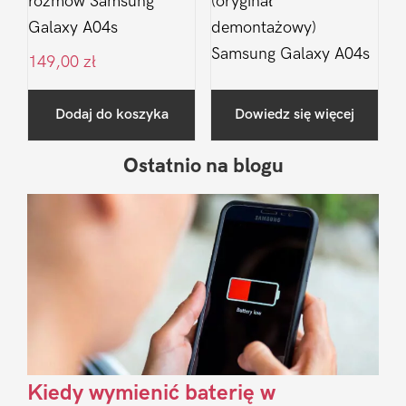
rozmów Samsung
(oryginał
Galaxy A04s
demontażowy)
Samsung Galaxy A04s
149,00
zł
Dodaj do koszyka
Dowiedz się więcej
Ostatnio na blogu
Pierwszy
Sidebar
Kiedy wymienić baterię w