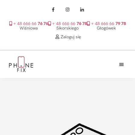
+ 48 666 66
76 76
+ 48 666 66
76 78
+ 48 666 66
79 78
Wiśniowa
Sikorskiego
Głogówek
Zaloguj się
Przejdź
Przejdź
Przejdź
do
do
do
treści
głównego
stopki
PhoneFix
paska
bocznego