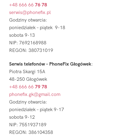
+48 666 66
76 78
serwis@phonefix.pl
Godziny otwarcia:
poniedziałek – piątek 9-18
sobota 9-13
NIP: 7692168988
REGON: 380731019
Serwis telefonów – PhoneFix Głogówek
:
Piotra Skargi 15A
48-250 Głogówek
+48 666 66
79 78
phonefix.gk@gmail.com
Godziny otwarcia:
poniedziałek – piątek 9-17
sobota 9-12
NIP: 7551937189
REGON: 386104358