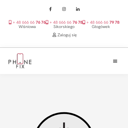
+ 48 666 66
76 76
+ 48 666 66
76 78
+ 48 666 66
79 78
Wiśniowa
Sikorskiego
Głogówek
Zaloguj się
Przejdź
Przejdź
Przejdź
do
do
do
treści
głównego
stopki
PhoneFix
paska
bocznego