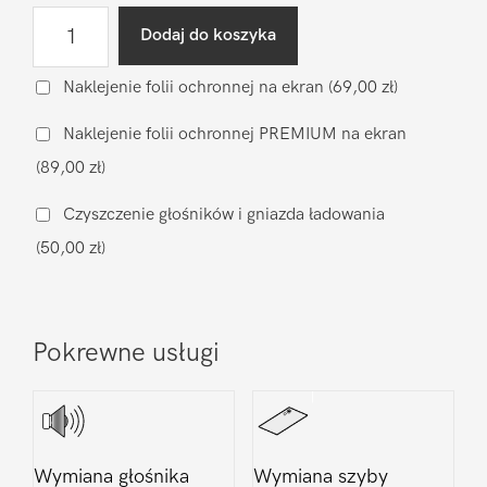
ilość
Dodaj do koszyka
Diagnostyka
po
Naklejenie folii ochronnej na ekran
(69,00 zł)
zalaniu
Naklejenie folii ochronnej PREMIUM na ekran
Realme
(89,00 zł)
14
Pro
Czyszczenie głośników i gniazda ładowania
(50,00 zł)
Pokrewne usługi
Wymiana głośnika
Wymiana szyby