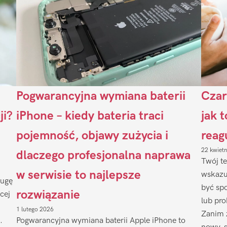
Pogwarancyjna wymiana baterii
Czar
ji?
iPhone – kiedy bateria traci
jak 
pojemność, objawy zużycia i
reag
22 kwiet
dlaczego profesjonalna naprawa
Twój te
w serwisie to najlepsze
wskazu
ługę
być sp
rozwiązanie
cej
lub pr
1 lutego 2026
Zanim 
.
Pogwarancyjna wymiana baterii Apple iPhone to