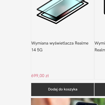
Wymiana wyświetlacza Realme
Wymi
14 5G
Real
699,00
zł
Dodaj do koszyka