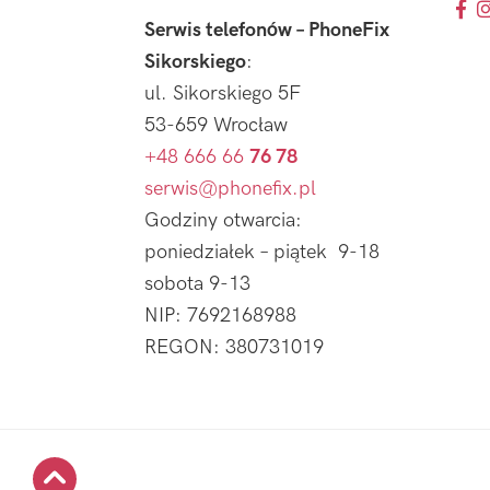
Serwis telefonów – PhoneFix
Sikorskiego
:
ul. Sikorskiego 5F
53-659 Wrocław
+48 666 66
76 78
serwis@phonefix.pl
Godziny otwarcia:
poniedziałek – piątek 9-18
sobota 9-13
NIP: 7692168988
REGON: 380731019