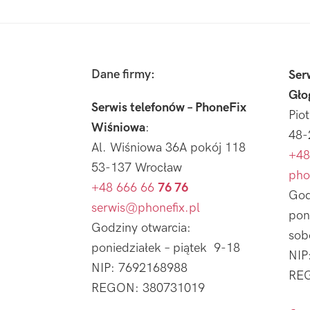
Footer
Dane firmy:
Ser
Gło
Serwis telefonów – PhoneFix
Pio
Wiśniowa
:
48-
Al. Wiśniowa 36A pokój 118
+48
53-137 Wrocław
pho
+48 666 66
76 76
God
serwis@phonefix.pl
pon
Godziny otwarcia:
sob
poniedziałek – piątek 9-18
NIP
NIP: 7692168988
REG
REGON: 380731019