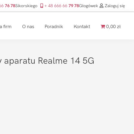
 66
76 78
Sikorskiego
+ 48 666 66
79 78
Głogówek
Zaloguj się
a firm
O nas
Poradnik
Kontakt
0,00 zł
 aparatu Realme 14 5G