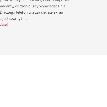
sprawdź, czy nie można go łatwo naprawić.
iadamy, co zrobić, gdy wyświetlacz nie
 Dlaczego telefon włącza się, ale ekran
u jest czarny? […]
dalej