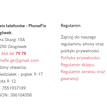
Regulamin
wis telefonów – PhoneFix
gówek
:
Zajrzyj do naszego
tra Skargi 15A
regulaminu strony oraz
250 Głogówek
polityki prywatności.
 666 66
79 78
Polityka prywatności
.
nefix.gk@gmail.com
Regulamin sklepu
.
ziny otwarcia:
Regulamin serwisu oraz
iedziałek – piątek 9-17
gwarancji.
ota 9-12
: 7551937189
ON: 386104358