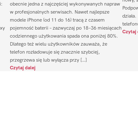
nowy, 
i:
obecnie jedna z najczęściej wykonywanych napraw
Podpow
w profesjonalnych serwisach. Nawet najlepsze
działa.
modele iPhone (od 11 do 16) tracą z czasem
telefon
axy
pojemność baterii – zazwyczaj po 18–36 miesiącach
Czytaj 
codziennego użytkowania spada ona poniżej 80%.
Dlatego też wielu użytkowników zauważa, że
telefon rozładowuje się znacznie szybciej,
przegrzewa się lub wyłącza przy […]
Czytaj dalej