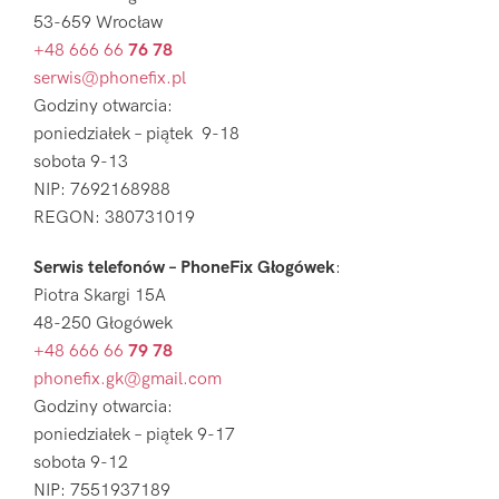
53-659 Wrocław
+48 666 66
76 78
serwis@phonefix.pl
Godziny otwarcia:
poniedziałek – piątek 9-18
sobota 9-13
NIP: 7692168988
REGON: 380731019
Serwis telefonów – PhoneFix Głogówek
:
Piotra Skargi 15A
48-250 Głogówek
+48 666 66
79 78
phonefix.gk@gmail.com
Godziny otwarcia:
poniedziałek – piątek 9-17
sobota 9-12
NIP: 7551937189