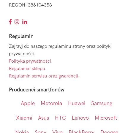
REGON: 386104358
Regulamin
Zajrzyj do naszego regulaminu strony oraz polityki
prywatności.
Polityka prywatności
.
Regulamin sklepu
.
Regulamin serwisu oraz gwarancji.
Producenci smartfonów
Apple
Motorola
Huawei
Samsung
Xiaomi
Asus
HTC
Lenovo
Microsoft
Nokia
Sony
Vivo
BlackBerry
Doogee