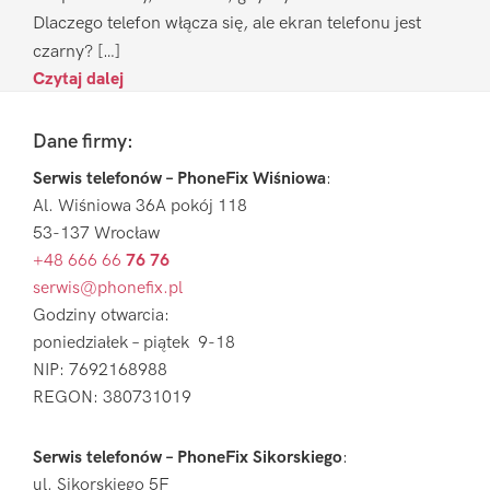
Dlaczego telefon włącza się, ale ekran telefonu jest
czarny? […]
Czytaj dalej
Footer
Dane firmy:
Serwis telefonów – PhoneFix Wiśniowa
:
Al. Wiśniowa 36A pokój 118
53-137 Wrocław
+48 666 66
76 76
serwis@phonefix.pl
Godziny otwarcia:
poniedziałek – piątek 9-18
NIP: 7692168988
REGON: 380731019
Serwis telefonów – PhoneFix Sikorskiego
:
ul. Sikorskiego 5F