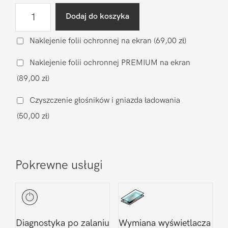
ilość
Dodaj do koszyka
Wymiana
wyświetlacza
Naklejenie folii ochronnej na ekran
(69,00 zł)
Realme
Naklejenie folii ochronnej PREMIUM na ekran
10
(89,00 zł)
Czyszczenie głośników i gniazda ładowania
(50,00 zł)
Pokrewne usługi
Diagnostyka po zalaniu
Wymiana wyświetlacza