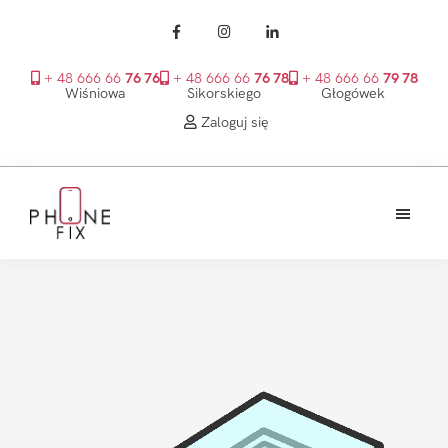
+ 48 666 66
76 76
+ 48 666 66
76 78
+ 48 666 66
79 78
Wiśniowa
Sikorskiego
Głogówek
Zaloguj się
Przejdź
Przejdź
Przejdź
do
do
do
treści
głównego
stopki
PhoneFix
paska
bocznego