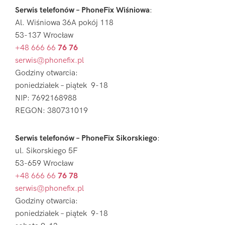
Serwis telefonów – PhoneFix Wiśniowa
:
Al. Wiśniowa 36A pokój 118
53-137 Wrocław
+48 666 66
76 76
serwis@phonefix.pl
Godziny otwarcia:
poniedziałek – piątek 9-18
NIP: 7692168988
REGON: 380731019
Serwis telefonów – PhoneFix Sikorskiego
:
ul. Sikorskiego 5F
53-659 Wrocław
+48 666 66
76 78
serwis@phonefix.pl
Godziny otwarcia:
poniedziałek – piątek 9-18