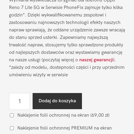
Wymiana wyświetlacza (oryginał) dla telefonu Oppo
Reno 7 Lite 5G w Serwisie PhoneFix zajmuje tylko kilka
godzin*. Dzięki wykwalifikowanemu zespołowi i
zastosowaniu najnowszych technologii efekty naszych
napraw sprawiają, że oddane urządzenie zawsze wracają
do stanu sprzed usterki. Zapewniamy najwyższą
trwałość napraw, stosujemy tylko sprawdzone produkty
od najlepszych dostawców oraz wystawiamy gwarancję
na nasze usługi (poczytaj więcej o
naszej gwarancji
).
*zależy od modelu, dostepności części i przy uprzednim
umówieniu wizyty w serwisie
ilość
Dodaj do koszyka
Wymiana
wyświetlacza
Naklejenie folii ochronnej na ekran
(69,00 zł)
Oppo
Naklejenie folii ochronnej PREMIUM na ekran
Reno