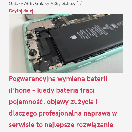
Galaxy A55, Galaxy A35, Galaxy […]
Czytaj dalej
Pogwarancyjna wymiana baterii
iPhone – kiedy bateria traci
pojemność, objawy zużycia i
dlaczego profesjonalna naprawa w
serwisie to najlepsze rozwiązanie