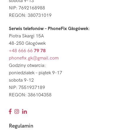
sobota 9-13
NIP: 7692168988
REGON: 380731019
Serwis telefonów – PhoneFix Głogówek
:
Piotra Skargi 15A
48-250 Głogówek
+48 666 66
79 78
phonefix.gk@gmail.com
Godziny otwarcia:
poniedziałek – piątek 9-17
sobota 9-12
NIP: 7551937189
REGON: 386104358
Regulamin