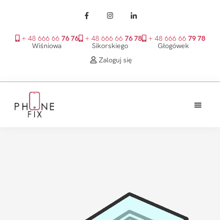
+ 48 666 66
76 76
+ 48 666 66
76 78
+ 48 666 66
79 78
Wiśniowa
Sikorskiego
Głogówek
Zaloguj się
Przejdź
Przejdź
Przejdź
do
do
do
treści
głównego
stopki
PhoneFix
paska
bocznego