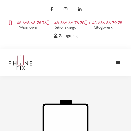
+ 48 666 66
76 76
+ 48 666 66
76 78
+ 48 666 66
79 78
Wiśniowa
Sikorskiego
Głogówek
Zaloguj się
Przejdź
Przejdź
Przejdź
do
do
do
treści
głównego
stopki
PhoneFix
paska
bocznego