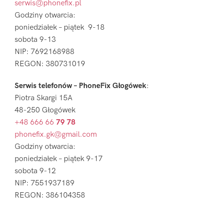
serwis@phonefix.pl
Godziny otwarcia:
poniedziałek – piątek 9-18
sobota 9-13
NIP: 7692168988
REGON: 380731019
Serwis telefonów – PhoneFix Głogówek
:
Piotra Skargi 15A
48-250 Głogówek
+48 666 66
79 78
phonefix.gk@gmail.com
Godziny otwarcia:
poniedziałek – piątek 9-17
sobota 9-12
NIP: 7551937189
REGON: 386104358