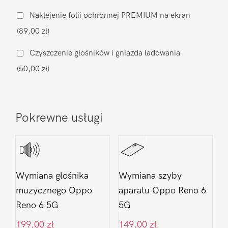
na
Naklejenie folii ochronnej PREMIUM na ekran
oryginalną
(89,00 zł)
Oppo
Reno
Czyszczenie głośników i gniazda ładowania
6
(50,00 zł)
5G
Pokrewne usługi
Wymiana głośnika
Wymiana szyby
muzycznego Oppo
aparatu Oppo Reno 6
Reno 6 5G
5G
199,00
zł
149,00
zł