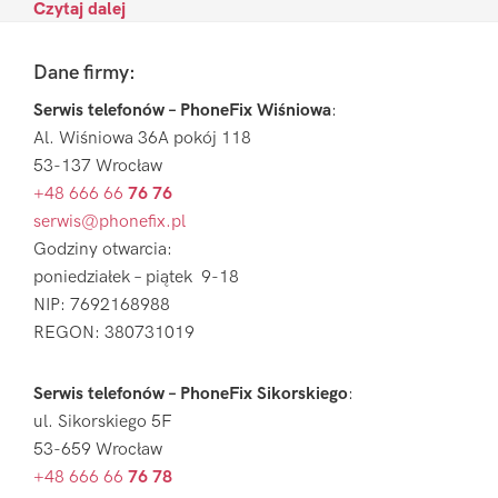
Czytaj dalej
Footer
Dane firmy:
Serwis telefonów – PhoneFix Wiśniowa
:
Al. Wiśniowa 36A pokój 118
53-137 Wrocław
+48 666 66
76 76
serwis@phonefix.pl
Godziny otwarcia:
poniedziałek – piątek 9-18
NIP: 7692168988
REGON: 380731019
Serwis telefonów – PhoneFix Sikorskiego
:
ul. Sikorskiego 5F
53-659 Wrocław
+48 666 66
76 78