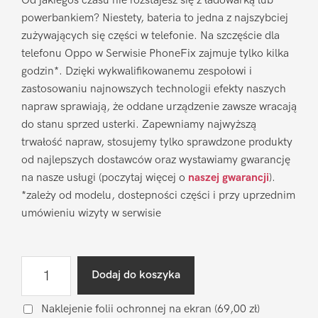
Od jakiegoś czasu nie rozstajesz się z ładowarką lub
powerbankiem? Niestety, bateria to jedna z najszybciej
zużywających się części w telefonie. Na szczęście dla
telefonu Oppo w Serwisie PhoneFix zajmuje tylko kilka
godzin*. Dzięki wykwalifikowanemu zespołowi i
zastosowaniu najnowszych technologii efekty naszych
napraw sprawiają, że oddane urządzenie zawsze wracają
do stanu sprzed usterki. Zapewniamy najwyższą
trwałość napraw, stosujemy tylko sprawdzone produkty
od najlepszych dostawców oraz wystawiamy gwarancję
na nasze usługi (poczytaj więcej o
naszej gwarancji
).
*zależy od modelu, dostepności części i przy uprzednim
umówieniu wizyty w serwisie
ilość
Dodaj do koszyka
Wymiana
baterii
Naklejenie folii ochronnej na ekran
(69,00 zł)