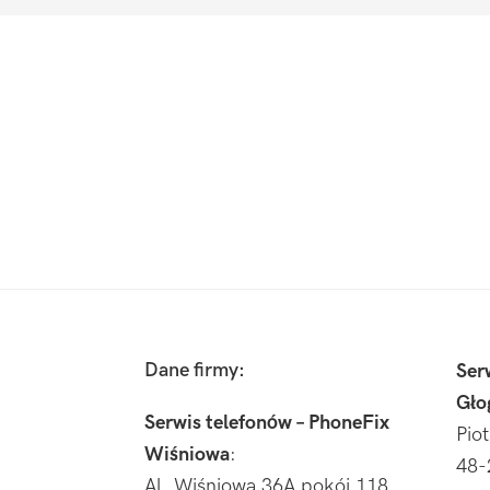
Footer
Dane firmy:
Ser
Gło
Serwis telefonów – PhoneFix
Pio
Wiśniowa
:
48-
Al. Wiśniowa 36A pokój 118