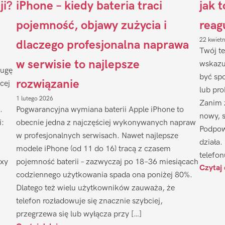
ji?
iPhone – kiedy bateria traci
jak 
pojemność, objawy zużycia i
reag
22 kwiet
dlaczego profesjonalna naprawa
Twój te
w serwisie to najlepsze
wskazu
ługę
być sp
rozwiązanie
cej
lub pr
1 lutego 2026
Zanim 
.
Pogwarancyjna wymiana baterii Apple iPhone to
nowy, 
i:
obecnie jedna z najczęściej wykonywanych napraw
Podpow
w profesjonalnych serwisach. Nawet najlepsze
działa.
modele iPhone (od 11 do 16) tracą z czasem
telefon
axy
pojemność baterii – zazwyczaj po 18–36 miesiącach
Czytaj 
codziennego użytkowania spada ona poniżej 80%.
Dlatego też wielu użytkowników zauważa, że
telefon rozładowuje się znacznie szybciej,
przegrzewa się lub wyłącza przy […]