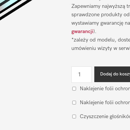
Zapewniamy najwyższą tr
sprawdzone produkty od
wystawiamy gwarancję na 
gwarancji
).
*zależy od modelu, doste
umówieniu wizyty w serwi
ilość
Dodaj do kosz
Wymiana
wyświetlacza
Naklejenie folii ochro
na
Naklejenie folii och
zamiennik
Oled
Czyszczenie głośnikó
Oppo
Reno