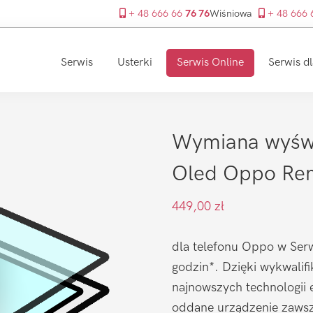
+ 48 666 66
76 76
Wiśniowa
+ 48 666
Serwis
Usterki
Serwis Online
Serwis dl
Wymiana wyświ
Oled Oppo Ren
449,00
zł
dla telefonu Oppo w Serw
godzin*. Dzięki wykwalif
najnowszych technologii 
oddane urządzenie zawsze