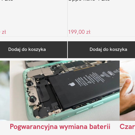
0
zł
199,00
zł
Ostatnio na blogu
Dodaj do koszyka
Dodaj do koszyka
Pogwarancyjna wymiana baterii
Czar