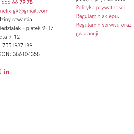
 666 66
79 78
Polityka prywatności
.
nefix.gk@gmail.com
Regulamin sklepu
.
ziny otwarcia:
Regulamin serwisu oraz
iedziałek – piątek 9-17
gwarancji.
ota 9-12
: 7551937189
ON: 386104358