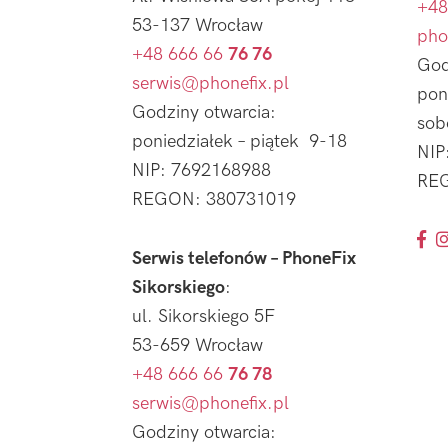
+48
53-137 Wrocław
pho
+48 666 66
76 76
God
serwis@phonefix.pl
pon
Godziny otwarcia:
sob
poniedziałek – piątek 9-18
NIP
NIP: 7692168988
REG
REGON: 380731019
Serwis telefonów – PhoneFix
Sikorskiego
:
ul. Sikorskiego 5F
53-659 Wrocław
+48 666 66
76 78
serwis@phonefix.pl
Godziny otwarcia: