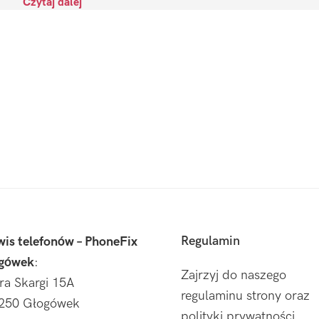
Czytaj dalej
Regulamin
wis telefonów – PhoneFix
gówek
:
Zajrzyj do naszego
tra Skargi 15A
regulaminu strony oraz
250 Głogówek
polityki prywatności.