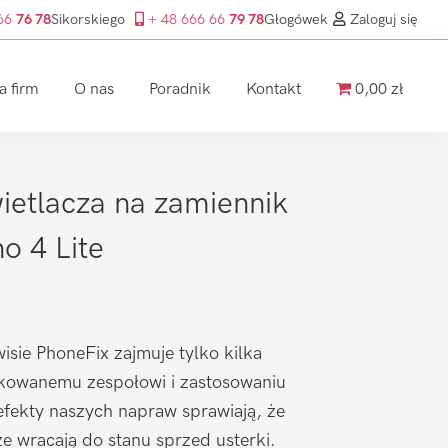
 66
76 78
Sikorskiego
+ 48 666 66
79 78
Głogówek
Zaloguj się
a firm
O nas
Poradnik
Kontakt
0,00 zł
etlacza na zamiennik
o 4 Lite
isie PhoneFix zajmuje tylko kilka
ikowanemu zespołowi i zastosowaniu
efekty naszych napraw sprawiają, że
 wracają do stanu sprzed usterki.