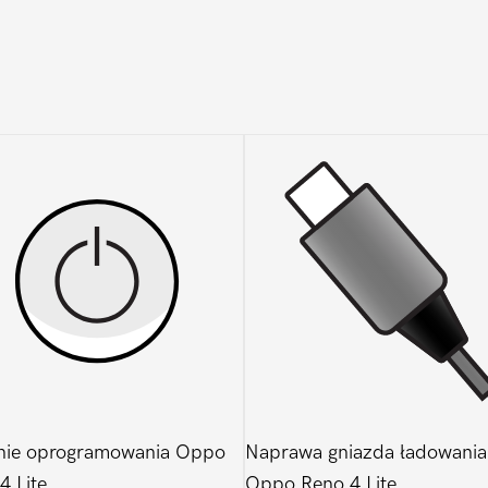
4
Lite
nie oprogramowania Oppo
Naprawa gniazda ładowania
4 Lite
Oppo Reno 4 Lite