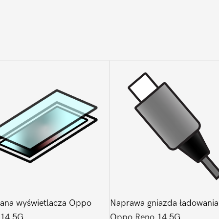
14
5G
ana wyświetlacza Oppo
Naprawa gniazda ładowania
 14 5G
Oppo Reno 14 5G