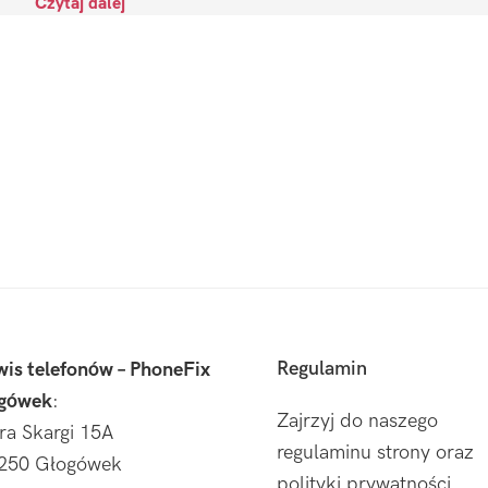
Czytaj dalej
Regulamin
wis telefonów – PhoneFix
gówek
:
Zajrzyj do naszego
tra Skargi 15A
regulaminu strony oraz
250 Głogówek
polityki prywatności.