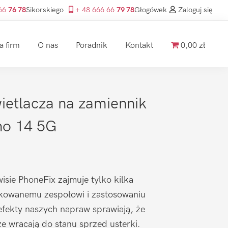
 66
76 78
Sikorskiego
+ 48 666 66
79 78
Głogówek
Zaloguj się
a firm
O nas
Poradnik
Kontakt
0,00 zł
etlacza na zamiennik
no 14 5G
isie PhoneFix zajmuje tylko kilka
ikowanemu zespołowi i zastosowaniu
efekty naszych napraw sprawiają, że
 wracają do stanu sprzed usterki.