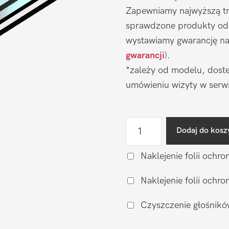
Zapewniamy najwyższą tr
sprawdzone produkty od
wystawiamy gwarancję na 
gwarancji
).
*zależy od modelu, doste
umówieniu wizyty w serwi
ilość
Dodaj do kosz
Wymiana
wyświetlacza
Naklejenie folii ochro
na
Naklejenie folii och
zamiennik
Oled
Czyszczenie głośnikó
Oppo
Reno