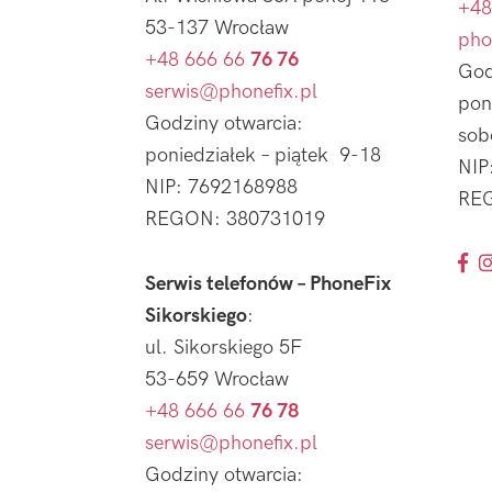
+48
53-137 Wrocław
pho
+48 666 66
76 76
God
serwis@phonefix.pl
pon
Godziny otwarcia:
sob
poniedziałek – piątek 9-18
NIP
NIP: 7692168988
REG
REGON: 380731019
Serwis telefonów – PhoneFix
Sikorskiego
:
ul. Sikorskiego 5F
53-659 Wrocław
+48 666 66
76 78
serwis@phonefix.pl
Godziny otwarcia: