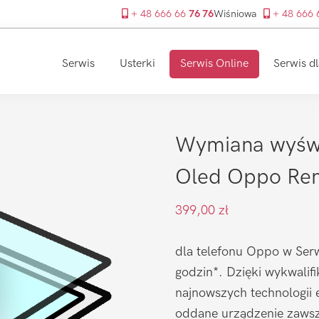
+ 48 666 66
76 76
Wiśniowa
+ 48 666
Serwis
Usterki
Serwis Online
Serwis dl
Wymiana wyświ
Oled Oppo Re
399,00
zł
dla telefonu Oppo w Serw
godzin*. Dzięki wykwalif
najnowszych technologii 
oddane urządzenie zawsze