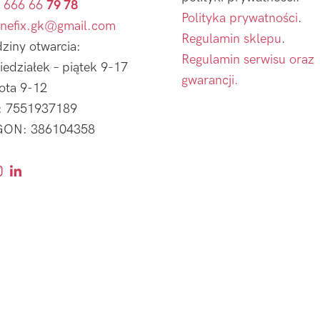
 666 66
79 78
Polityka prywatności
.
nefix.gk@gmail.com
Regulamin sklepu
.
ziny otwarcia:
Regulamin serwisu oraz
iedziałek – piątek 9-17
gwarancji.
ota 9-12
: 7551937189
ON: 386104358