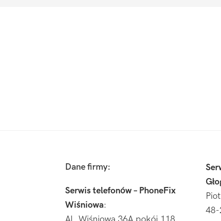
Footer
Dane firmy:
Ser
Gło
Serwis telefonów – PhoneFix
Pio
Wiśniowa
:
48-
Al. Wiśniowa 36A pokój 118