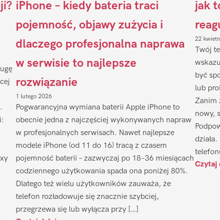
ji?
iPhone – kiedy bateria traci
jak 
pojemność, objawy zużycia i
reag
22 kwiet
dlaczego profesjonalna naprawa
Twój te
w serwisie to najlepsze
wskazu
ługę
być sp
rozwiązanie
cej
lub pr
1 lutego 2026
Zanim 
.
Pogwarancyjna wymiana baterii Apple iPhone to
nowy, 
i:
obecnie jedna z najczęściej wykonywanych napraw
Podpow
w profesjonalnych serwisach. Nawet najlepsze
działa.
modele iPhone (od 11 do 16) tracą z czasem
telefon
axy
pojemność baterii – zazwyczaj po 18–36 miesiącach
Czytaj 
codziennego użytkowania spada ona poniżej 80%.
Dlatego też wielu użytkowników zauważa, że
telefon rozładowuje się znacznie szybciej,
przegrzewa się lub wyłącza przy […]