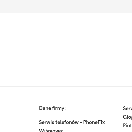
Footer
Dane firmy:
Ser
Gło
Serwis telefonów – PhoneFix
Pio
Wiśniowa
: