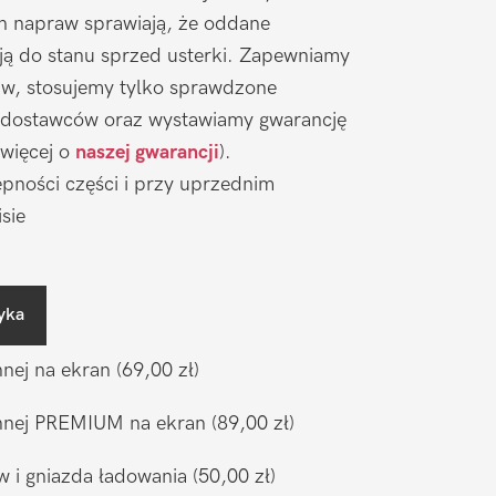
ch napraw sprawiają, że oddane
ją do stanu sprzed usterki. Zapewniamy
aw, stosujemy tylko sprawdzone
 dostawców oraz wystawiamy gwarancję
 więcej o
naszej gwarancji
).
pności części i przy uprzednim
sie
yka
nnej na ekran
(69,00 zł)
ronnej PREMIUM na ekran
(89,00 zł)
w i gniazda ładowania
(50,00 zł)