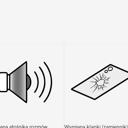
ana głośnika rozmów
Wymiana klapki (zamiennik)