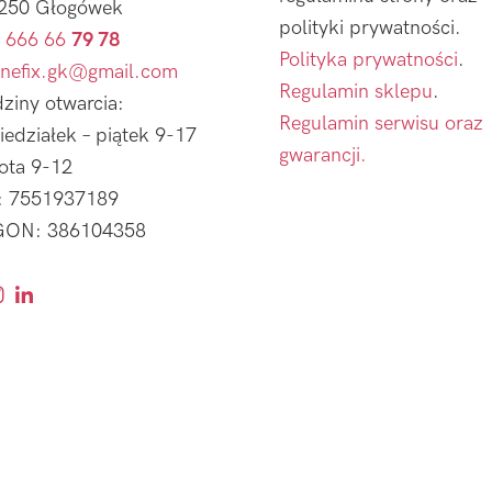
250 Głogówek
polityki prywatności.
 666 66
79 78
Polityka prywatności
.
nefix.gk@gmail.com
Regulamin sklepu
.
ziny otwarcia:
Regulamin serwisu oraz
iedziałek – piątek 9-17
gwarancji.
ota 9-12
: 7551937189
ON: 386104358