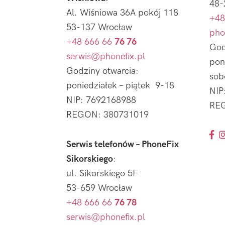
48-
Al. Wiśniowa 36A pokój 118
+48
53-137 Wrocław
pho
+48 666 66
76 76
God
serwis@phonefix.pl
pon
Godziny otwarcia:
sob
poniedziałek – piątek 9-18
NIP
NIP: 7692168988
REG
REGON: 380731019
Serwis telefonów – PhoneFix
Sikorskiego
:
ul. Sikorskiego 5F
53-659 Wrocław
+48 666 66
76 78
serwis@phonefix.pl