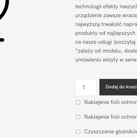
technologii efekty naszy
urządzenie zawsze wraca
najwyższą trwałość napr
produkty od najlepszych
na nasze usługi (poczytaj
*zależy od modelu, doste
umówieniu wizyty w serwi
ilość
Dodaj do kosz
Naprawa
mikrofonu
Naklejenie folii ochro
OnePlus
Naklejenie folii och
OnePlus
Nord
Czyszczenie głośnikó