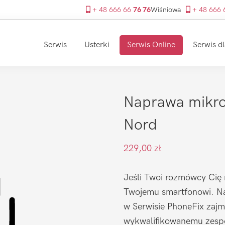
+ 48 666 66
76 76
Wiśniowa
+ 48 666
Serwis
Usterki
Serwis Online
Serwis dl
Naprawa mikro
Nord
229,00
zł
Jeśli Twoi rozmówcy Cię 
Twojemu smartfonowi. Na
w Serwisie PhoneFix zajmu
wykwalifikowanemu zespo