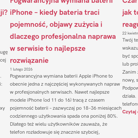
Pogwarancyjna wymiana baterii
Czar
ji?
iPhone – kiedy bateria traci
jak 
pojemność, objawy zużycia i
reag
22 kwiet
dlaczego profesjonalna naprawa
Twój te
w serwisie to najlepsze
wskazu
ługę
być sp
rozwiązanie
cej
lub pr
1 lutego 2026
Zanim 
.
Pogwarancyjna wymiana baterii Apple iPhone to
nowy, 
i:
obecnie jedna z najczęściej wykonywanych napraw
Podpow
w profesjonalnych serwisach. Nawet najlepsze
działa.
modele iPhone (od 11 do 16) tracą z czasem
telefon
axy
pojemność baterii – zazwyczaj po 18–36 miesiącach
Czytaj 
codziennego użytkowania spada ona poniżej 80%.
Dlatego też wielu użytkowników zauważa, że
telefon rozładowuje się znacznie szybciej,