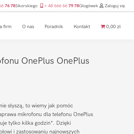
 66
76 78
Sikorskiego
+ 48 666 66
79 78
Głogówek
Zaloguj się
a firm
O nas
Poradnik
Kontakt
0,00 zł
fonu OnePlus OnePlus
nie słyszą, to wiemy jak pomóc
prawa mikrofonu dla telefonu OnePlus
je tylko kilka godzin*. Dzięki
łowi i zastosowaniu najnowszych