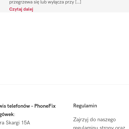
przegrzewa się lub wyłącza przy […]
Czytaj dalej
Regulamin
wis telefonów – PhoneFix
gówek
:
Zajrzyj do naszego
tra Skargi 15A
regulaminu strony oraz