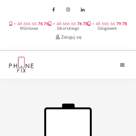
+ 48 666 66
76 76
+ 48 666 66
76 78
+ 48 666 66
79 78
Wiśniowa
Sikorskiego
Głogówek
Zaloguj się
Przejdź
Przejdź
Przejdź
do
do
do
treści
głównego
stopki
PhoneFix
paska
bocznego