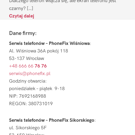
Dlaczego telefon włącza się, ale ekran telefonu jest
czarny? […]
Czytaj dalej
Footer
Dane firmy:
Serwis telefonów – PhoneFix Wiśniowa
:
Al. Wiśniowa 36A pokój 118
53-137 Wrocław
+48 666 66
76 76
serwis@phonefix.pl
Godziny otwarcia:
poniedziałek – piątek 9-18
NIP: 7692168988
REGON: 380731019
Serwis telefonów – PhoneFix Sikorskiego
:
ul. Sikorskiego 5F