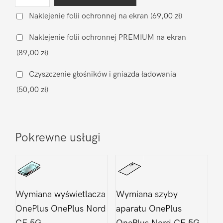
Wymiana
baterii
Naklejenie folii ochronnej na ekran
(69,00 zł)
na
Naklejenie folii ochronnej PREMIUM na ekran
oryginalną
(89,00 zł)
OnePlus
OnePlus
Czyszczenie głośników i gniazda ładowania
Nord
(50,00 zł)
CE
5G
Pokrewne usługi
Wymiana wyświetlacza
Wymiana szyby
OnePlus OnePlus Nord
aparatu OnePlus