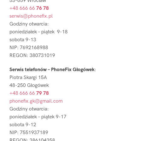
53-659 Wrocław
+48 666 66
76 78
serwis@phonefix.pl
Godziny otwarcia:
poniedziałek – piątek 9-18
sobota 9-13
NIP: 7692168988
REGON: 380731019
Serwis telefonów – PhoneFix Głogówek
:
Piotra Skargi 15A
48-250 Głogówek
+48 666 66
79 78
phonefix.gk@gmail.com
Godziny otwarcia:
poniedziałek – piątek 9-17
sobota 9-12
NIP: 7551937189
REGON: 386104358