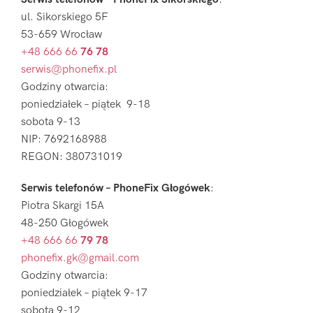
ul. Sikorskiego 5F
53-659 Wrocław
+48 666 66
76 78
serwis@phonefix.pl
Godziny otwarcia:
poniedziałek – piątek 9-18
sobota 9-13
NIP: 7692168988
REGON: 380731019
Serwis telefonów – PhoneFix Głogówek
:
Piotra Skargi 15A
48-250 Głogówek
+48 666 66
79 78
phonefix.gk@gmail.com
Godziny otwarcia:
poniedziałek – piątek 9-17
sobota 9-12