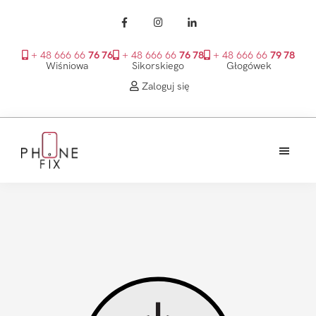
+ 48 666 66
76 76
+ 48 666 66
76 78
+ 48 666 66
79 78
Wiśniowa
Sikorskiego
Głogówek
Zaloguj się
Przejdź
Przejdź
Przejdź
do
do
do
treści
głównego
stopki
PhoneFix
paska
bocznego