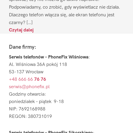
Podpowiadamy, co zrobić, gdy wyświetlacz nie działa.
Dlaczego telefon włącza się, ale ekran telefonu jest
czarny? […]
Czytaj dalej
Footer
Dane firmy:
Serwis telefonów – PhoneFix Wiśniowa
:
Al. Wiśniowa 36A pokój 118
53-137 Wrocław
+48 666 66
76 76
serwis@phonefix.pl
Godziny otwarcia:
poniedziałek – piątek 9-18
NIP: 7692168988
REGON: 380731019
Serwis telefonów – PhoneFix Sikorskiego
: