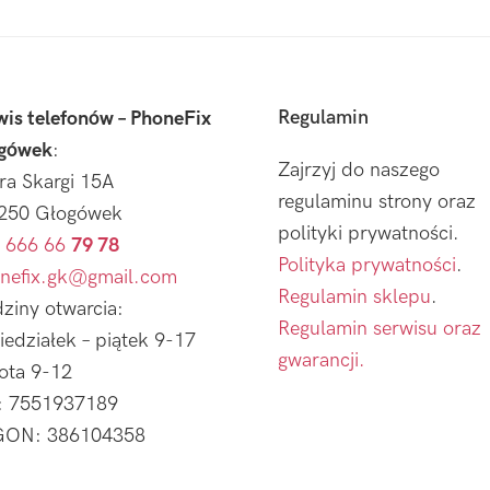
Regulamin
wis telefonów – PhoneFix
gówek
:
Zajrzyj do naszego
tra Skargi 15A
regulaminu strony oraz
250 Głogówek
polityki prywatności.
 666 66
79 78
Polityka prywatności
.
nefix.gk@gmail.com
Regulamin sklepu
.
ziny otwarcia:
Regulamin serwisu oraz
iedziałek – piątek 9-17
gwarancji.
ota 9-12
: 7551937189
ON: 386104358