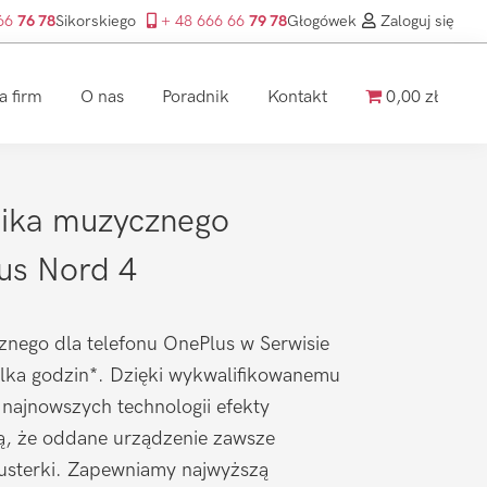
 66
76 78
Sikorskiego
+ 48 666 66
79 78
Głogówek
Zaloguj się
a firm
O nas
Poradnik
Kontakt
0,00 zł
ika muzycznego
us Nord 4
nego dla telefonu OnePlus w Serwisie
ilka godzin*. Dzięki wykwalifikowanemu
 najnowszych technologii efekty
ą, że oddane urządzenie zawsze
 usterki. Zapewniamy najwyższą