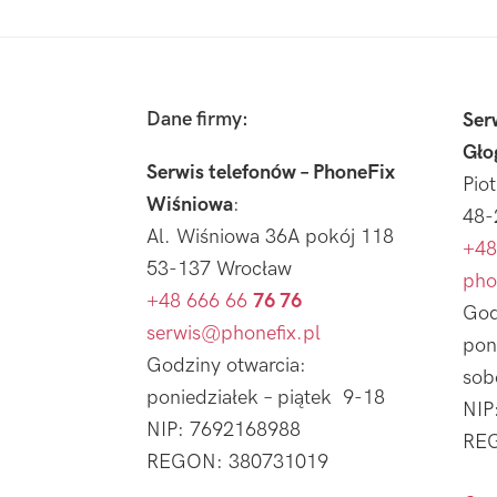
Footer
Dane firmy:
Ser
Gło
Serwis telefonów – PhoneFix
Pio
Wiśniowa
:
48-
Al. Wiśniowa 36A pokój 118
+48
53-137 Wrocław
pho
+48 666 66
76 76
God
serwis@phonefix.pl
pon
Godziny otwarcia:
sob
poniedziałek – piątek 9-18
NIP
NIP: 7692168988
REG
REGON: 380731019