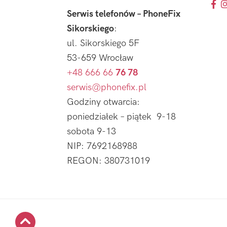
Serwis telefonów – PhoneFix
Sikorskiego
:
ul. Sikorskiego 5F
53-659 Wrocław
+48 666 66
76 78
serwis@phonefix.pl
Godziny otwarcia:
poniedziałek – piątek 9-18
sobota 9-13
NIP: 7692168988
REGON: 380731019