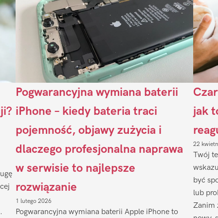
Pogwarancyjna wymiana baterii
Czar
ji?
iPhone – kiedy bateria traci
jak 
pojemność, objawy zużycia i
reag
22 kwiet
dlaczego profesjonalna naprawa
Twój te
w serwisie to najlepsze
wskazu
ługę
być sp
rozwiązanie
cej
lub pr
1 lutego 2026
Zanim 
.
Pogwarancyjna wymiana baterii Apple iPhone to