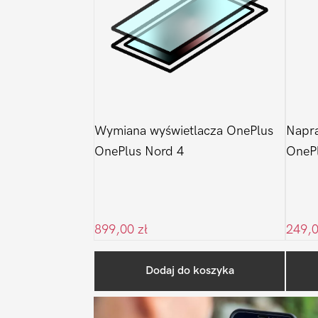
Wymiana wyświetlacza OnePlus
Napra
OnePlus Nord 4
OnePl
899,00
zł
249,
Dodaj do koszyka