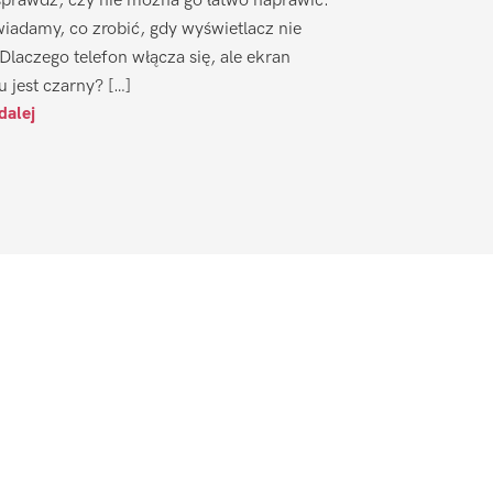
sprawdź, czy nie można go łatwo naprawić.
iadamy, co zrobić, gdy wyświetlacz nie
 Dlaczego telefon włącza się, ale ekran
u jest czarny? […]
dalej