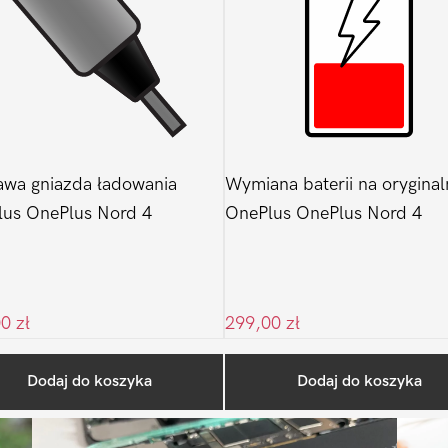
wa gniazda ładowania
Wymiana baterii na oryginal
us OnePlus Nord 4
OnePlus OnePlus Nord 4
00
zł
299,00
zł
Ostatnio na blogu
Dodaj do koszyka
Dodaj do koszyka