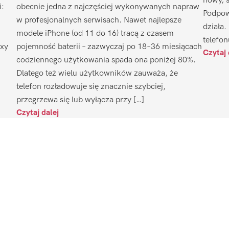
nowy, 
i:
obecnie jedna z najczęściej wykonywanych napraw
Podpow
w profesjonalnych serwisach. Nawet najlepsze
działa.
modele iPhone (od 11 do 16) tracą z czasem
telefon
axy
pojemność baterii – zazwyczaj po 18–36 miesiącach
Czytaj 
codziennego użytkowania spada ona poniżej 80%.
Dlatego też wielu użytkowników zauważa, że
telefon rozładowuje się znacznie szybciej,
przegrzewa się lub wyłącza przy […]
Czytaj dalej