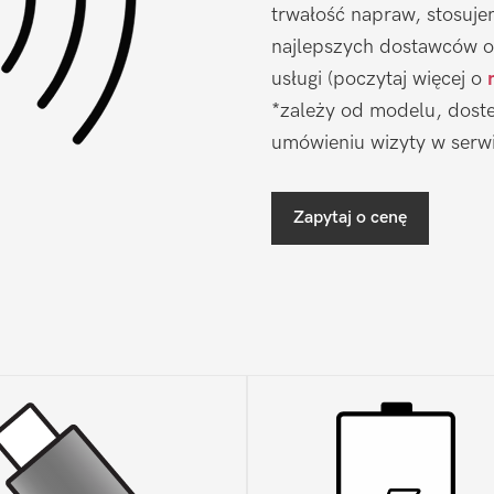
trwałość napraw, stosuj
najlepszych dostawców o
usługi (poczytaj więcej o
*zależy od modelu, doste
umówieniu wizyty w serwi
Zapytaj o cenę