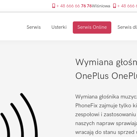
+ 48 666 66
76 76
Wiśniowa
+ 48 666
Serwis
Usterki
Serwis Online
Serwis dl
Wymiana głośn
OnePlus OnePl
Wymiana głośnika muzycz
PhoneFix zajmuje tylko k
zespołowi i zastosowaniu
naszych napraw sprawiaj
wracają do stanu sprzed