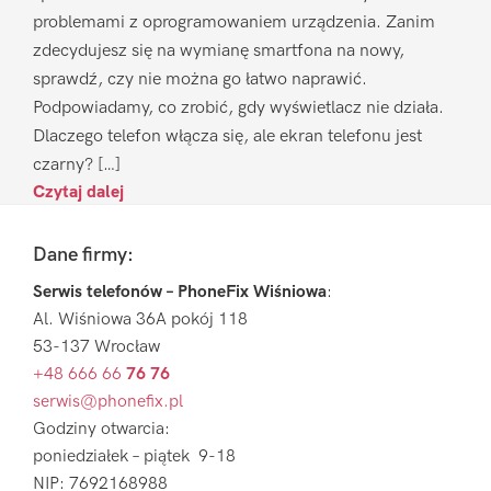
problemami z oprogramowaniem urządzenia. Zanim
zdecydujesz się na wymianę smartfona na nowy,
sprawdź, czy nie można go łatwo naprawić.
Podpowiadamy, co zrobić, gdy wyświetlacz nie działa.
Dlaczego telefon włącza się, ale ekran telefonu jest
czarny? […]
Czytaj dalej
Footer
Dane firmy:
Serwis telefonów – PhoneFix Wiśniowa
:
Al. Wiśniowa 36A pokój 118
53-137 Wrocław
+48 666 66
76 76
serwis@phonefix.pl
Godziny otwarcia:
poniedziałek – piątek 9-18
NIP: 7692168988