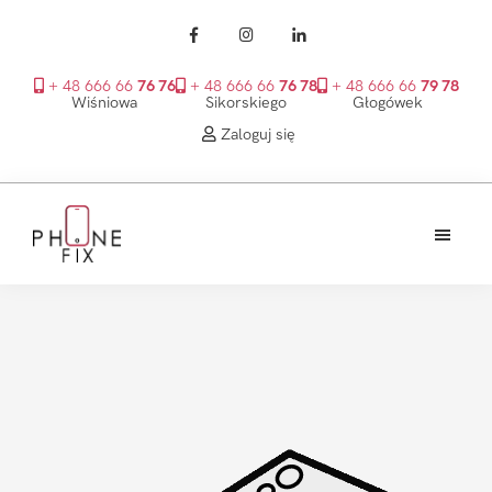
+ 48 666 66
76 76
+ 48 666 66
76 78
+ 48 666 66
79 78
Wiśniowa
Sikorskiego
Głogówek
Zaloguj się
Przejdź
Przejdź
Przejdź
do
do
do
treści
głównego
stopki
PhoneFix
paska
bocznego