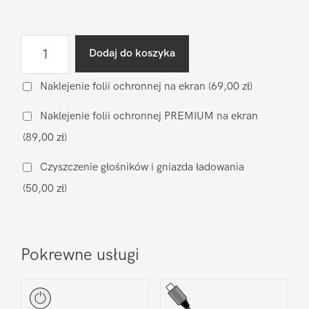
ilość
Dodaj do koszyka
Wymiana
klapki
Naklejenie folii ochronnej na ekran
(69,00 zł)
(oryginał
Naklejenie folii ochronnej PREMIUM na ekran
nowy)
(89,00 zł)
OnePlus
OnePlus
Czyszczenie głośników i gniazda ładowania
Nord
(50,00 zł)
2
5G
Pokrewne usługi