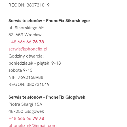
REGON: 380731019
Serwis telefonów – PhoneFix Sikorskiego
:
ul. Sikorskiego 5F
53-659 Wrocław
+48 666 66
76 78
serwis@phonefix.pl
Godziny otwarcia:
poniedziałek – piątek 9-18
sobota 9-13
NIP: 7692168988
REGON: 380731019
Serwis telefonów – PhoneFix Głogówek
:
Piotra Skargi 15A
48-250 Głogówek
+48 666 66
79 78
phonefix.gk@gmail.com