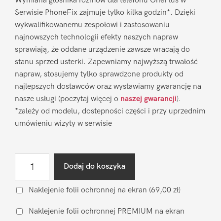
Wymiana głośnika rozmów dla telefonu OnePlus w
Serwisie PhoneFix zajmuje tylko kilka godzin*. Dzięki
wykwalifikowanemu zespołowi i zastosowaniu
najnowszych technologii efekty naszych napraw
sprawiają, że oddane urządzenie zawsze wracają do
stanu sprzed usterki. Zapewniamy najwyższą trwałość
napraw, stosujemy tylko sprawdzone produkty od
najlepszych dostawców oraz wystawiamy gwarancję na
nasze usługi (poczytaj więcej o
naszej gwarancji
).
*zależy od modelu, dostepności części i przy uprzednim
umówieniu wizyty w serwisie
ilość
Dodaj do koszyka
Wymiana
głośnika
Naklejenie folii ochronnej na ekran
(69,00 zł)
rozmów
Naklejenie folii ochronnej PREMIUM na ekran
OnePlus