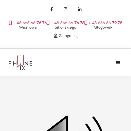
+ 48 666 66
76 76
+ 48 666 66
76 78
+ 48 666 66
79 78
Wiśniowa
Sikorskiego
Głogówek
Zaloguj się
Przejdź
Przejdź
Przejdź
do
do
do
treści
głównego
stopki
PhoneFix
paska
bocznego