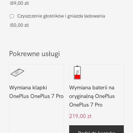
(89,00 zł)
OnePlus
7
Czyszczenie głośników i gniazda ładowania
Pro
(50,00 zł)
Pokrewne usługi
Wymiana klapki
Wymiana baterii na
OnePlus OnePlus 7 Pro
oryginalną OnePlus
OnePlus 7 Pro
219,00
zł