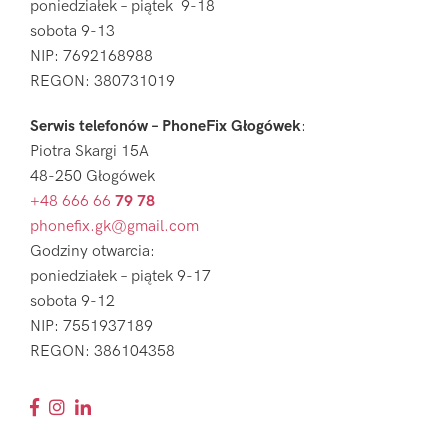
poniedziałek – piątek 9-18
sobota 9-13
NIP: 7692168988
REGON: 380731019
Serwis telefonów – PhoneFix Głogówek
:
Piotra Skargi 15A
48-250 Głogówek
+48 666 66
79 78
phonefix.gk@gmail.com
Godziny otwarcia:
poniedziałek – piątek 9-17
sobota 9-12
NIP: 7551937189
REGON: 386104358