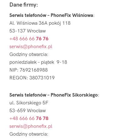
Footer
Dane firmy:
Serwis telefonów – PhoneFix Wiśniowa
:
Al. Wiśniowa 36A pokój 118
53-137 Wrocław
+48 666 66
76 76
serwis@phonefix.pl
Godziny otwarcia:
poniedziałek – piątek 9-18
NIP: 7692168988
REGON: 380731019
Serwis telefonów – PhoneFix Sikorskiego
:
ul. Sikorskiego 5F
53-659 Wrocław
+48 666 66
76 78
serwis@phonefix.pl
Godziny otwarcia: