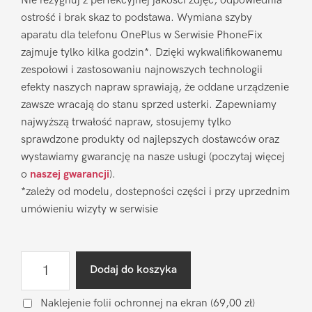
Nie rezygnuj z perfekcyjnej jakości zdjęć, odpowiednia
ostrość i brak skaz to podstawa. Wymiana szyby
aparatu dla telefonu OnePlus w Serwisie PhoneFix
zajmuje tylko kilka godzin*. Dzięki wykwalifikowanemu
zespołowi i zastosowaniu najnowszych technologii
efekty naszych napraw sprawiają, że oddane urządzenie
zawsze wracają do stanu sprzed usterki. Zapewniamy
najwyższą trwałość napraw, stosujemy tylko
sprawdzone produkty od najlepszych dostawców oraz
wystawiamy gwarancję na nasze usługi (poczytaj więcej
o
naszej gwarancji
).
*zależy od modelu, dostepności części i przy uprzednim
umówieniu wizyty w serwisie
ilość
Dodaj do koszyka
Wymiana
szyby
Naklejenie folii ochronnej na ekran
(69,00 zł)