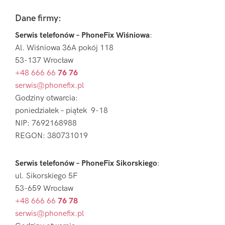
Footer
Dane firmy:
Serwis telefonów – PhoneFix Wiśniowa
:
Al. Wiśniowa 36A pokój 118
53-137 Wrocław
+48 666 66
76 76
serwis@phonefix.pl
Godziny otwarcia:
poniedziałek – piątek 9-18
NIP: 7692168988
REGON: 380731019
Serwis telefonów – PhoneFix Sikorskiego
:
ul. Sikorskiego 5F
53-659 Wrocław
+48 666 66
76 78
serwis@phonefix.pl