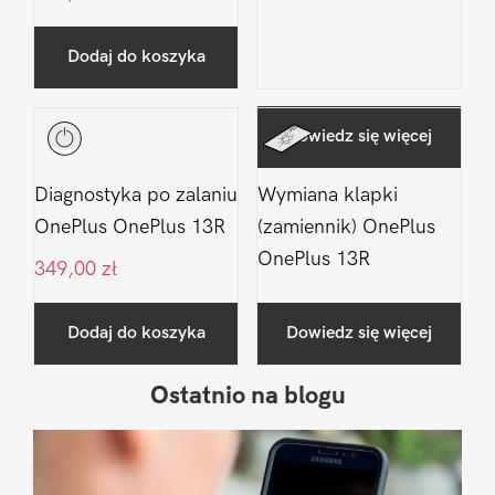
Dodaj do koszyka
Dowiedz się więcej
Diagnostyka po zalaniu
Wymiana klapki
OnePlus OnePlus 13R
(zamiennik) OnePlus
OnePlus 13R
349,00
zł
Dodaj do koszyka
Dowiedz się więcej
Ostatnio na blogu
Pierwszy
Sidebar