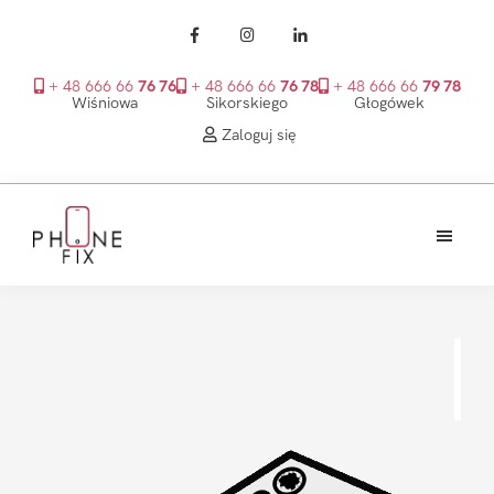
+ 48 666 66
76 76
+ 48 666 66
76 78
+ 48 666 66
79 78
Wiśniowa
Sikorskiego
Głogówek
Zaloguj się
Przejdź
Przejdź
Przejdź
do
do
do
treści
głównego
stopki
PhoneFix
paska
bocznego