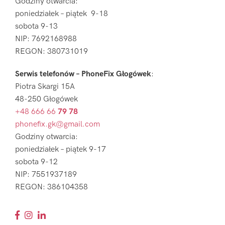
Godziny otwarcia:
poniedziałek – piątek 9-18
sobota 9-13
NIP: 7692168988
REGON: 380731019
Serwis telefonów – PhoneFix Głogówek
:
Piotra Skargi 15A
48-250 Głogówek
+48 666 66
79 78
phonefix.gk@gmail.com
Godziny otwarcia:
poniedziałek – piątek 9-17
sobota 9-12
NIP: 7551937189
REGON: 386104358