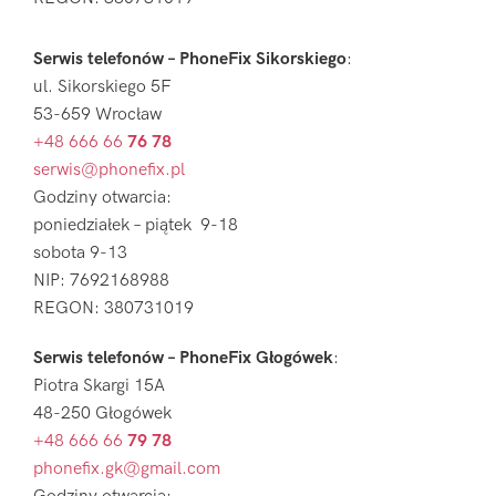
Serwis telefonów – PhoneFix Sikorskiego
:
ul. Sikorskiego 5F
53-659 Wrocław
+48 666 66
76 78
serwis@phonefix.pl
Godziny otwarcia:
poniedziałek – piątek 9-18
sobota 9-13
NIP: 7692168988
REGON: 380731019
Serwis telefonów – PhoneFix Głogówek
:
Piotra Skargi 15A
48-250 Głogówek
+48 666 66
79 78
phonefix.gk@gmail.com