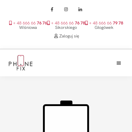
+ 48 666 66
76 76
+ 48 666 66
76 78
+ 48 666 66
79 78
Wiśniowa
Sikorskiego
Głogówek
Zaloguj się
Przejdź
Przejdź
Przejdź
do
do
do
treści
głównego
stopki
PhoneFix
paska
bocznego