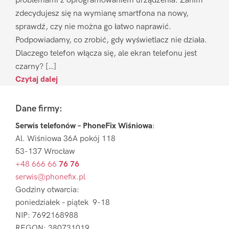
problemami z oprogramowaniem urządzenia. Zanim
zdecydujesz się na wymianę smartfona na nowy,
sprawdź, czy nie można go łatwo naprawić.
Podpowiadamy, co zrobić, gdy wyświetlacz nie działa.
Dlaczego telefon włącza się, ale ekran telefonu jest
czarny? […]
Czytaj dalej
Footer
Dane firmy:
Serwis telefonów – PhoneFix Wiśniowa
:
Al. Wiśniowa 36A pokój 118
53-137 Wrocław
+48 666 66
76 76
serwis@phonefix.pl
Godziny otwarcia:
poniedziałek – piątek 9-18
NIP: 7692168988
REGON: 380731019