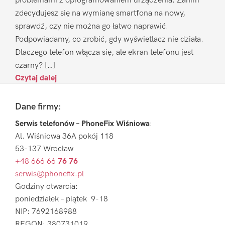
problemami z oprogramowaniem urządzenia. Zanim
zdecydujesz się na wymianę smartfona na nowy,
sprawdź, czy nie można go łatwo naprawić.
Podpowiadamy, co zrobić, gdy wyświetlacz nie działa.
Dlaczego telefon włącza się, ale ekran telefonu jest
czarny? […]
Czytaj dalej
Footer
Dane firmy:
Serwis telefonów – PhoneFix Wiśniowa
:
Al. Wiśniowa 36A pokój 118
53-137 Wrocław
+48 666 66
76 76
serwis@phonefix.pl
Godziny otwarcia:
poniedziałek – piątek 9-18
NIP: 7692168988
REGON: 380731019