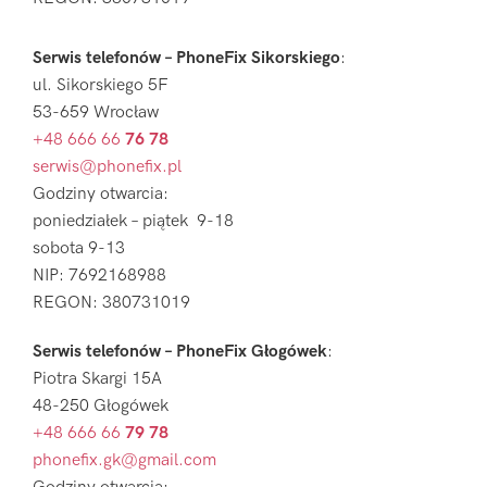
Serwis telefonów – PhoneFix Sikorskiego
:
ul. Sikorskiego 5F
53-659 Wrocław
+48 666 66
76 78
serwis@phonefix.pl
Godziny otwarcia:
poniedziałek – piątek 9-18
sobota 9-13
NIP: 7692168988
REGON: 380731019
Serwis telefonów – PhoneFix Głogówek
:
Piotra Skargi 15A
48-250 Głogówek
+48 666 66
79 78
phonefix.gk@gmail.com