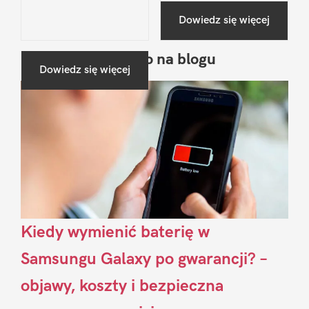
Dowiedz się więcej
Ostatnio na blogu
Pierwszy
Dowiedz się więcej
Sidebar
Kiedy wymienić baterię w
Samsungu Galaxy po gwarancji? –
objawy, koszty i bezpieczna