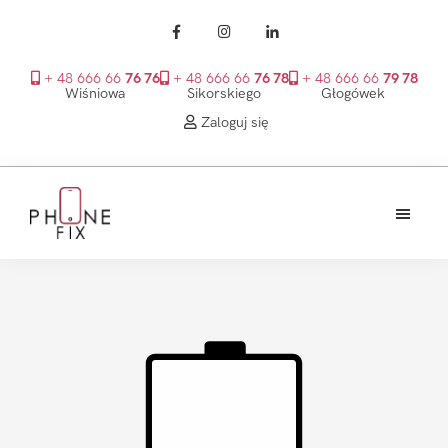
+ 48 666 66
76 76
+ 48 666 66
76 78
+ 48 666 66
79 78
Wiśniowa
Sikorskiego
Głogówek
Zaloguj się
Przejdź
Przejdź
Przejdź
do
do
do
treści
głównego
stopki
PhoneFix
paska
bocznego