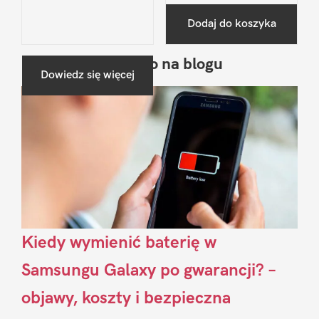
Dodaj do koszyka
Ostatnio na blogu
Pierwszy
Dowiedz się więcej
Sidebar
Kiedy wymienić baterię w
Samsungu Galaxy po gwarancji? –
objawy, koszty i bezpieczna