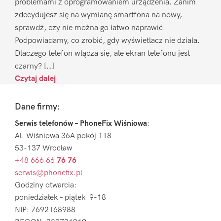
problemami z oprogramowaniem urządzenia. Zanim
zdecydujesz się na wymianę smartfona na nowy,
sprawdź, czy nie można go łatwo naprawić.
Podpowiadamy, co zrobić, gdy wyświetlacz nie działa.
Dlaczego telefon włącza się, ale ekran telefonu jest
czarny? […]
Czytaj dalej
Footer
Dane firmy:
Serwis telefonów – PhoneFix Wiśniowa
:
Al. Wiśniowa 36A pokój 118
53-137 Wrocław
+48 666 66
76 76
serwis@phonefix.pl
Godziny otwarcia:
poniedziałek – piątek 9-18
NIP: 7692168988