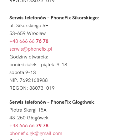
REGON: 380731019
Serwis telefonów – PhoneFix Sikorskiego
:
ul. Sikorskiego 5F
53-659 Wrocław
+48 666 66
76 78
serwis@phonefix.pl
Godziny otwarcia:
poniedziałek – piątek 9-18
sobota 9-13
NIP: 7692168988
REGON: 380731019
Serwis telefonów – PhoneFix Głogówek
:
Piotra Skargi 15A
48-250 Głogówek
+48 666 66
79 78
phonefix.gk@gmail.com