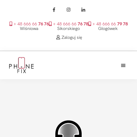
+ 48 666 66
76 76
+ 48 666 66
76 78
+ 48 666 66
79 78
Wiśniowa
Sikorskiego
Głogówek
Zaloguj się
Przejdź
Przejdź
Przejdź
do
do
do
treści
głównego
stopki
PhoneFix
paska
bocznego