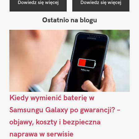
Dowiedz się więcej
Dowiedz się więcej
Ostatnio na blogu
Pierwszy
Sidebar
Kiedy wymienić baterię w
Samsungu Galaxy po gwarancji? –
objawy, koszty i bezpieczna
naprawa w serwisie