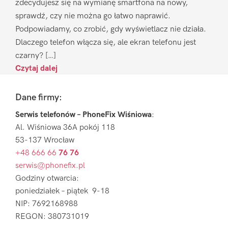
zdecydujesz się na wymianę smartfona na nowy,
sprawdź, czy nie można go łatwo naprawić.
Podpowiadamy, co zrobić, gdy wyświetlacz nie działa.
Dlaczego telefon włącza się, ale ekran telefonu jest
czarny? […]
Czytaj dalej
Footer
Dane firmy:
Serwis telefonów – PhoneFix Wiśniowa
:
Al. Wiśniowa 36A pokój 118
53-137 Wrocław
+48 666 66
76 76
serwis@phonefix.pl
Godziny otwarcia:
poniedziałek – piątek 9-18
NIP: 7692168988
REGON: 380731019