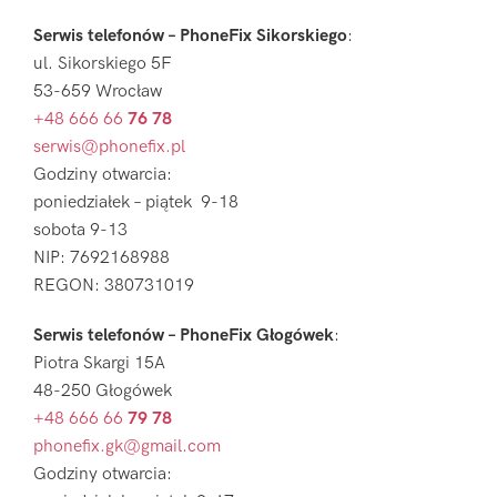
Serwis telefonów – PhoneFix Sikorskiego
:
ul. Sikorskiego 5F
53-659 Wrocław
+48 666 66
76 78
serwis@phonefix.pl
Godziny otwarcia:
poniedziałek – piątek 9-18
sobota 9-13
NIP: 7692168988
REGON: 380731019
Serwis telefonów – PhoneFix Głogówek
:
Piotra Skargi 15A
48-250 Głogówek
+48 666 66
79 78
phonefix.gk@gmail.com
Godziny otwarcia: