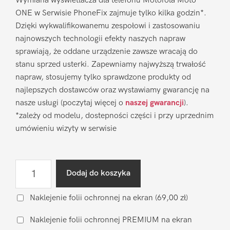
Wymiana wyświetlacza dla telefonu Motorola Moto
ONE w Serwisie PhoneFix zajmuje tylko kilka godzin*.
Dzięki wykwalifikowanemu zespołowi i zastosowaniu
najnowszych technologii efekty naszych napraw
sprawiają, że oddane urządzenie zawsze wracają do
stanu sprzed usterki. Zapewniamy najwyższą trwałość
napraw, stosujemy tylko sprawdzone produkty od
najlepszych dostawców oraz wystawiamy gwarancję na
nasze usługi (poczytaj więcej o
naszej gwarancji
).
*zależy od modelu, dostepności części i przy uprzednim
umówieniu wizyty w serwisie
ilość
Dodaj do koszyka
Wymiana
wyświetlacza
Naklejenie folii ochronnej na ekran
(69,00 zł)
Motorola
Naklejenie folii ochronnej PREMIUM na ekran
Moto