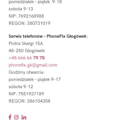
poniedziałek – piątek 9-18
sobota 9-13
NIP: 7692168988
REGON: 380731019
Serwis telefonów – PhoneFix Głogówek
:
Piotra Skargi 15A
48-250 Głogówek
+48 666 66
79 78
phonefix.gk@gmail.com
Godziny otwarcia:
poniedziałek – piątek 9-17
sobota 9-12
NIP: 7551937189
REGON: 386104358