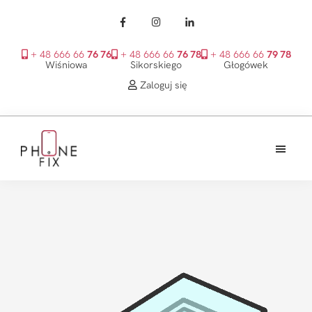
+ 48 666 66
76 76
+ 48 666 66
76 78
+ 48 666 66
79 78
Wiśniowa
Sikorskiego
Głogówek
Zaloguj się
Przejdź
Przejdź
Przejdź
do
do
do
treści
głównego
stopki
PhoneFix
paska
bocznego