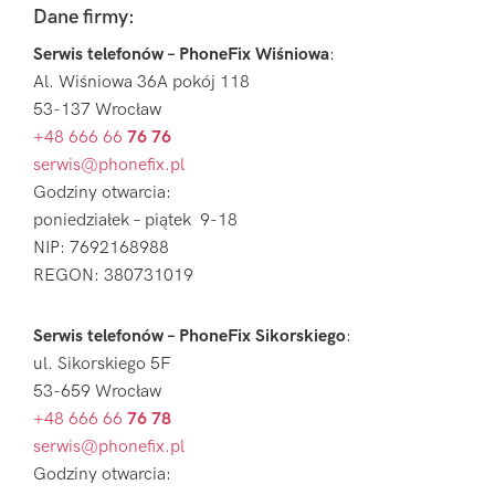
Footer
Dane firmy:
Serwis telefonów – PhoneFix Wiśniowa
:
Al. Wiśniowa 36A pokój 118
53-137 Wrocław
+48 666 66
76 76
serwis@phonefix.pl
Godziny otwarcia:
poniedziałek – piątek 9-18
NIP: 7692168988
REGON: 380731019
Serwis telefonów – PhoneFix Sikorskiego
:
ul. Sikorskiego 5F
53-659 Wrocław
+48 666 66
76 78
serwis@phonefix.pl
Godziny otwarcia: